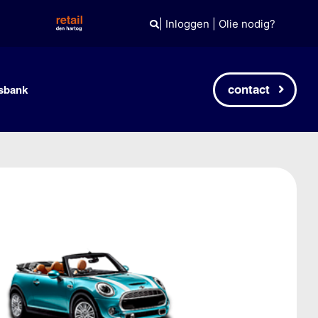
|
Inloggen
|
Olie nodig?
contact
sbank