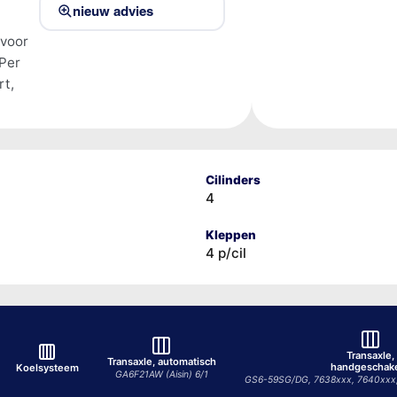
nieuw advies
 voor
Per
rt,
Cilinders
4
Kleppen
4 p/cil
Transaxle,
Transaxle, automatisch
handgeschak
Koelsysteem
GA6F21AW (Aisin) 6/1
GS6-59SG/DG, 7638xxx, 7640xxx,