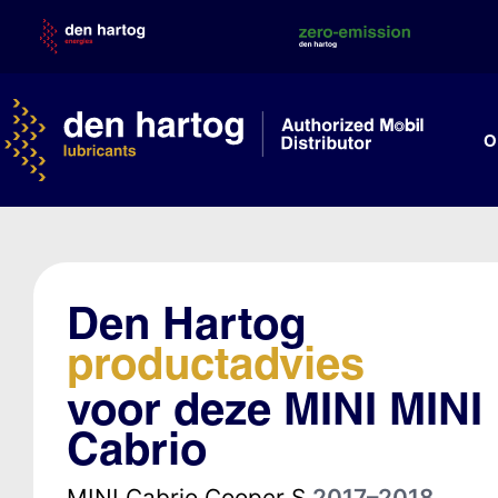
Skip
to
content
O
Den Hartog
productadvies
voor deze MINI MINI
Cabrio
MINI Cabrio Cooper S
2017–2018