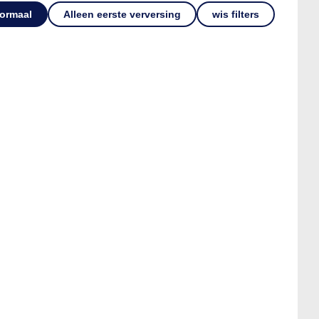
ormaal
Alleen eerste verversing
wis filters