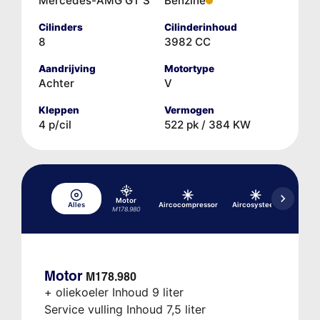
Mercedes-AMG GT S
Benzine
Cilinders
Cilinderinhoud
8
3982 CC
Aandrijving
Motortype
Achter
V
Kleppen
Vermogen
4 p/cil
522 pk / 384 KW
Motor
Alles
Aircocompressor
Aircosysteem
Hydrau
M178.980
Motor
M178.980
+ oliekoeler Inhoud 9 liter
Service vulling Inhoud 7,5 liter