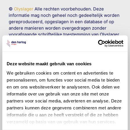
©
Olyslager
Alle rechten voorbehouden. Deze
informatie mag noch geheel noch gedeeltelijk worden
gereproduceerd, opgeslagen in een database of op
andere manieren worden overgedragen zonder
voorafgaande schriftelijke toestemming van Olyslager
Organisation B.V. Hoewel alles in het werk is gesteld
om ervoor te zorgen dat deze gegevens zo accuraat
en compleet mogelijk zijn, wordt geen
aansprakelijkheid aanvaard, anders dan waartoe een
Deze website maakt gebruik van cookies
wettelijke verplichting bestaat, voor schade of verlies
veroorzaakt door fouten of omissies in de verstrekte
We gebruiken cookies om content en advertenties te
informatie. Door deze olieaanbevelingsinformatie te
personaliseren, om functies voor social media te bieden
raadplegen en te gebruiken erkent de gebruiker dat
en om ons websiteverkeer te analyseren. Ook delen we
hij/zij de ervaring, de kennis en het vermogen heeft
informatie over uw gebruik van onze site met onze
om de vereiste onderhoudswerkzaamheden op een
partners voor social media, adverteren en analyse. Deze
veilige en verantwoorde manier uit te voeren. Hij/zij
partners kunnen deze gegevens combineren met andere
vrijwaart en indemniseert de uitgever en
Den Hartog
informatie die u aan ze heeft verstrekt of die ze hebben
Energies
voor enig verlies, letsel, claim en schade
verzameld op basis van uw gebruik van hun services.
veroorzaakt door een onjuiste interpretatie of een