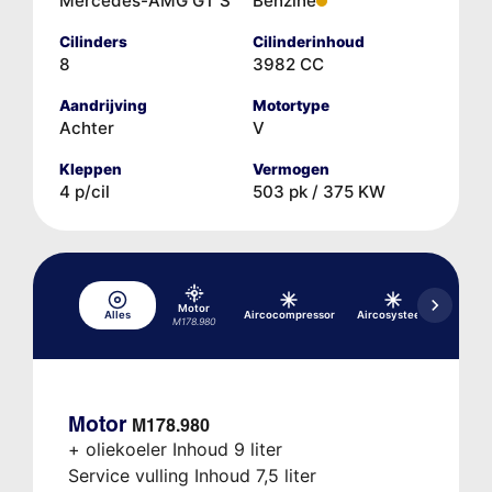
Mercedes-AMG GT S
Benzine
Cilinders
Cilinderinhoud
8
3982 CC
Aandrijving
Motortype
Achter
V
Kleppen
Vermogen
4 p/cil
503 pk / 375 KW
Motor
Alles
Aircocompressor
Aircosysteem
Hydrau
M178.980
Motor
M178.980
+ oliekoeler Inhoud 9 liter
Service vulling Inhoud 7,5 liter