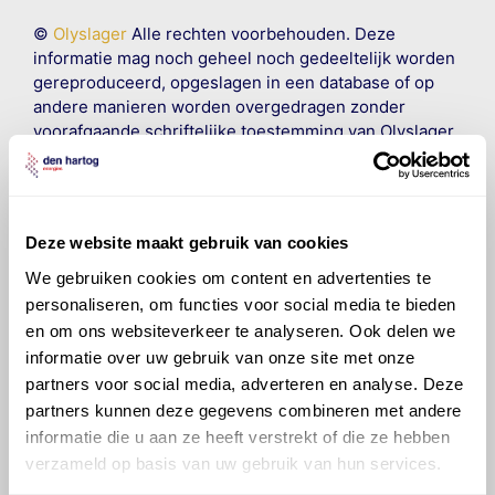
©
Olyslager
Alle rechten voorbehouden. Deze
informatie mag noch geheel noch gedeeltelijk worden
gereproduceerd, opgeslagen in een database of op
andere manieren worden overgedragen zonder
voorafgaande schriftelijke toestemming van Olyslager
Organisation B.V. Hoewel alles in het werk is gesteld
om ervoor te zorgen dat deze gegevens zo accuraat
en compleet mogelijk zijn, wordt geen
aansprakelijkheid aanvaard, anders dan waartoe een
Deze website maakt gebruik van cookies
wettelijke verplichting bestaat, voor schade of verlies
veroorzaakt door fouten of omissies in de verstrekte
We gebruiken cookies om content en advertenties te
informatie. Door deze olieaanbevelingsinformatie te
personaliseren, om functies voor social media te bieden
raadplegen en te gebruiken erkent de gebruiker dat
en om ons websiteverkeer te analyseren. Ook delen we
hij/zij de ervaring, de kennis en het vermogen heeft
informatie over uw gebruik van onze site met onze
om de vereiste onderhoudswerkzaamheden op een
partners voor social media, adverteren en analyse. Deze
veilige en verantwoorde manier uit te voeren. Hij/zij
partners kunnen deze gegevens combineren met andere
vrijwaart en indemniseert de uitgever en
Den Hartog
informatie die u aan ze heeft verstrekt of die ze hebben
Energies
voor enig verlies, letsel, claim en schade
verzameld op basis van uw gebruik van hun services.
veroorzaakt door een onjuiste interpretatie of een