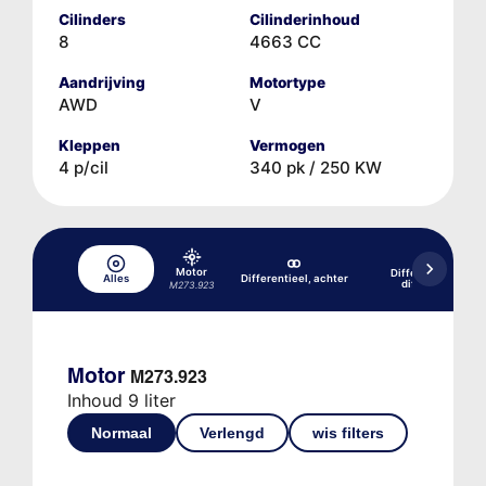
Cilinders
Cilinderinhoud
8
4663 CC
Aandrijving
Motortype
AWD
V
Kleppen
Vermogen
4 p/cil
340 pk / 250 KW
Motor
Differentieel, acht
Alles
Differentieel, achter
differentieelspe
M273.923
Motor
M273.923
Inhoud 9 liter
Normaal
Verlengd
wis filters