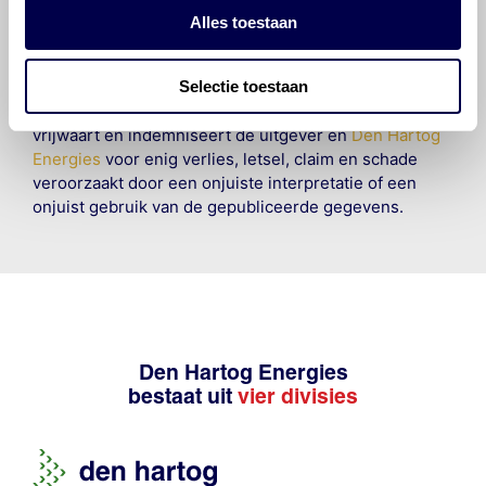
informatie. Door deze olieaanbevelingsinformatie te
Alles toestaan
raadplegen en te gebruiken erkent de gebruiker dat
hij/zij de ervaring, de kennis en het vermogen heeft
Selectie toestaan
om de vereiste onderhoudswerkzaamheden op een
veilige en verantwoorde manier uit te voeren. Hij/zij
vrijwaart en indemniseert de uitgever en
Den Hartog
Energies
voor enig verlies, letsel, claim en schade
veroorzaakt door een onjuiste interpretatie of een
onjuist gebruik van de gepubliceerde gegevens.
Den Hartog Energies
bestaat uit
vier divisies