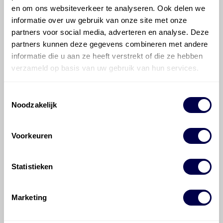
Mercedes-Benz E-klasse?
en om ons websiteverkeer te analyseren. Ook delen we
informatie over uw gebruik van onze site met onze
partners voor social media, adverteren en analyse. Deze
Hoe vaak moet de motorolie ververst
partners kunnen deze gegevens combineren met andere
worden bij een Mercedes-Benz E-klasse?
informatie die u aan ze heeft verstrekt of die ze hebben
verzameld op basis van uw gebruik van hun services.
Voor welke onderdelen van de
Mercedes-Benz E-klasse is
Toestemmingsselectie
productadvies beschikbaar?
Noodzakelijk
Voorkeuren
Statistieken
©
Olyslager
Alle rechten voorbehouden. Deze
informatie mag noch geheel noch gedeeltelijk worden
Marketing
gereproduceerd, opgeslagen in een database of op
andere manieren worden overgedragen zonder