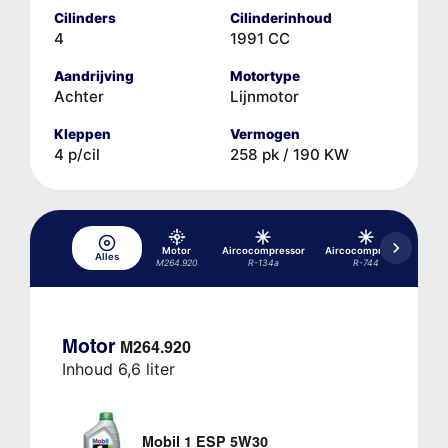
Cilinders
Cilinderinhoud
4
1991 CC
Aandrijving
Motortype
Achter
Lijnmotor
Kleppen
Vermogen
4 p/cil
258 pk / 190 KW
Motor
Aircocompressor
Aircocompressor
Air
Alles
M264.920
R-134a
R-744
Motor
M264.920
Inhoud 6,6 liter
Mobil 1 ESP 5W30