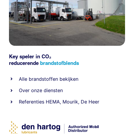
Key speler in CO₂
reducerende
brandstofblends
Alle
brandstoffen
bekijken
Over onze diensten
Referenties
HEMA
,
Mourik
,
De Heer