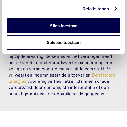
voorafgaande schriftelijke toestemming van Olyslager
Organisation B.V. Hoewel alles in het werk is gesteld
Details tonen
om ervoor te zorgen dat deze gegevens zo accuraat
en compleet mogelijk zijn, wordt geen
aansprakelijkheid aanvaard, anders dan waartoe een
Alles toestaan
wettelijke verplichting bestaat, voor schade of verlies
veroorzaakt door fouten of omissies in de verstrekte
Selectie toestaan
informatie. Door deze olieaanbevelingsinformatie te
raadplegen en te gebruiken erkent de gebruiker dat
hij/zij de ervaring, de kennis en het vermogen heeft
om de vereiste onderhoudswerkzaamheden op een
veilige en verantwoorde manier uit te voeren. Hij/zij
vrijwaart en indemniseert de uitgever en
Den Hartog
Energies
voor enig verlies, letsel, claim en schade
veroorzaakt door een onjuiste interpretatie of een
onjuist gebruik van de gepubliceerde gegevens.