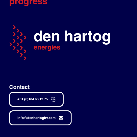
progress
Contact
+31 (0)184 66 12 75
info@denhartogbv.com