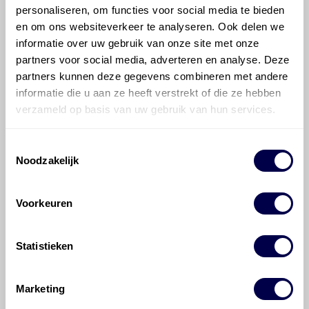
personaliseren, om functies voor social media te bieden
Hoeveel motorolie gaat er in een
en om ons websiteverkeer te analyseren. Ook delen we
Mercedes-Benz E-klasse?
informatie over uw gebruik van onze site met onze
partners voor social media, adverteren en analyse. Deze
partners kunnen deze gegevens combineren met andere
Hoe vaak moet de motorolie ververst
informatie die u aan ze heeft verstrekt of die ze hebben
worden bij een Mercedes-Benz E-klasse?
verzameld op basis van uw gebruik van hun services.
Voor welke onderdelen van de
Toestemmingsselectie
Mercedes-Benz E-klasse is
Noodzakelijk
productadvies beschikbaar?
Voorkeuren
Statistieken
©
Olyslager
Alle rechten voorbehouden. Deze
Marketing
informatie mag noch geheel noch gedeeltelijk worden