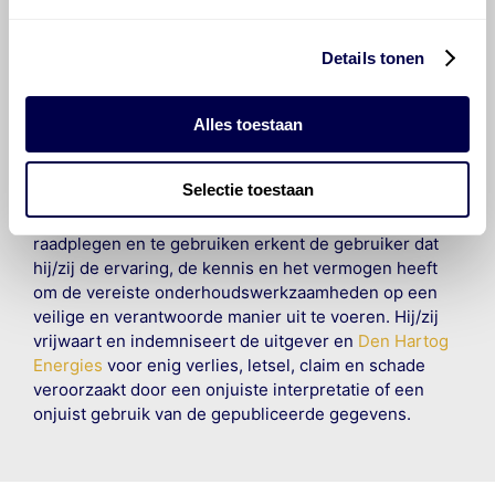
gereproduceerd, opgeslagen in een database of op
andere manieren worden overgedragen zonder
voorafgaande schriftelijke toestemming van Olyslager
Details tonen
Organisation B.V. Hoewel alles in het werk is gesteld
om ervoor te zorgen dat deze gegevens zo accuraat
en compleet mogelijk zijn, wordt geen
Alles toestaan
aansprakelijkheid aanvaard, anders dan waartoe een
wettelijke verplichting bestaat, voor schade of verlies
Selectie toestaan
veroorzaakt door fouten of omissies in de verstrekte
informatie. Door deze olieaanbevelingsinformatie te
raadplegen en te gebruiken erkent de gebruiker dat
hij/zij de ervaring, de kennis en het vermogen heeft
om de vereiste onderhoudswerkzaamheden op een
veilige en verantwoorde manier uit te voeren. Hij/zij
vrijwaart en indemniseert de uitgever en
Den Hartog
Energies
voor enig verlies, letsel, claim en schade
veroorzaakt door een onjuiste interpretatie of een
onjuist gebruik van de gepubliceerde gegevens.