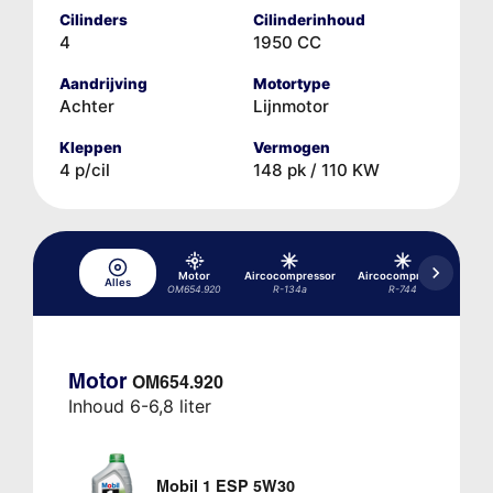
Cilinders
Cilinderinhoud
4
1950 CC
Aandrijving
Motortype
Achter
Lijnmotor
Kleppen
Vermogen
4 p/cil
148 pk / 110 KW
Motor
Aircocompressor
Aircocompressor
Air
Alles
OM654.920
R-134a
R-744
Motor
OM654.920
Inhoud 6-6,8 liter
Mobil 1 ESP 5W30