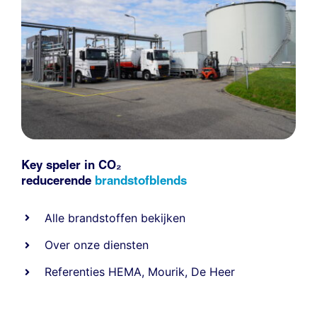
Key speler in CO₂
reducerende
brandstofblends
Alle
brandstoffen
bekijken
Over onze diensten
Referenties
HEMA
,
Mourik
,
De Heer