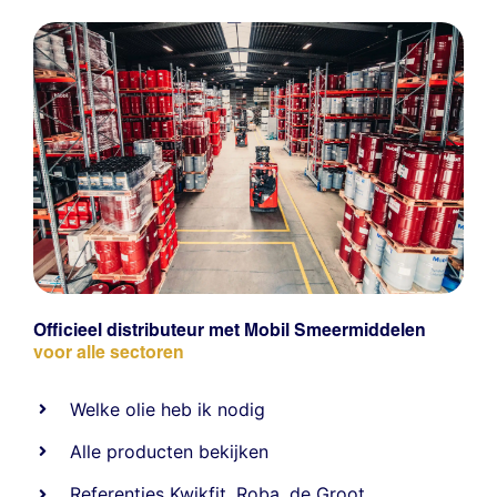
Officieel distributeur met Mobil Smeermiddelen
voor alle sectoren
Welke olie heb ik nodig
Alle producten bekijken
Referentie
s
Kwikfit
,
Roba
,
de Groot