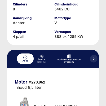
Cilinders
Cilinderinhoud
8
5462 CC
Aandrijving
Motortype
Achter
V
Kleppen
Vermogen
4 p/cil
388 pk / 285 KW
Motor
Differentieel,
Active Body Control-
Alles
systeem
M273.96x
FE-HAG u00d8
Motor
M273.96x
Inhoud 8,5 liter