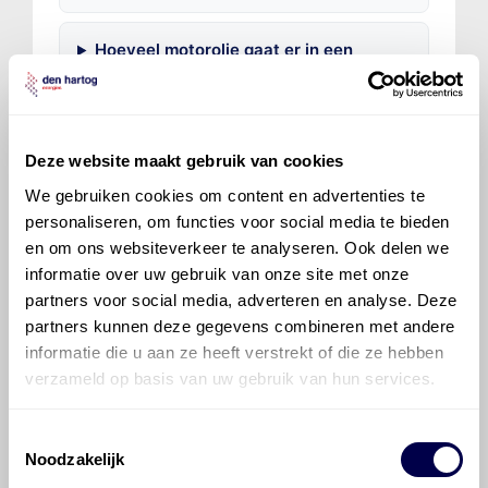
Hoeveel motorolie gaat er in een
Mercedes-Benz CL-klasse?
Voor welke onderdelen van de
Deze website maakt gebruik van cookies
Mercedes-Benz CL-klasse is
productadvies beschikbaar?
We gebruiken cookies om content en advertenties te
personaliseren, om functies voor social media te bieden
en om ons websiteverkeer te analyseren. Ook delen we
informatie over uw gebruik van onze site met onze
partners voor social media, adverteren en analyse. Deze
partners kunnen deze gegevens combineren met andere
informatie die u aan ze heeft verstrekt of die ze hebben
©
Olyslager
Alle rechten voorbehouden. Deze
verzameld op basis van uw gebruik van hun services.
informatie mag noch geheel noch gedeeltelijk worden
gereproduceerd, opgeslagen in een database of op
andere manieren worden overgedragen zonder
Toestemmingsselectie
Noodzakelijk
voorafgaande schriftelijke toestemming van Olyslager
Organisation B.V. Hoewel alles in het werk is gesteld