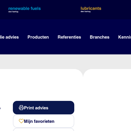
lie advies
Producten
Referenties
Branches
Kenni
-
Print advies
Mijn favorieten