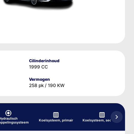
Cilinderinhoud
1999 CC
Vermogen
258 pk / 190 KW
T
Hydraulisch
Koelsysteem, primair
Koelsysteem, secundair
oppelingssysteem