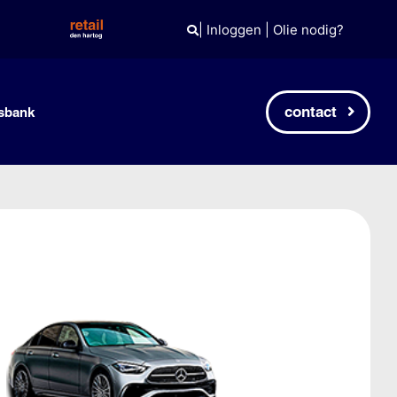
|
Inloggen
|
Olie nodig?
contact
sbank