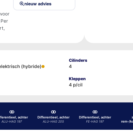
nieuw advies
 voor
 Per
rt,
Cilinders
elektrisch (hybride)
4
Kleppen
4 p/cil
fferentieel, achter
Differentieel, achter
Differentieel, achter
rem-/k
ALU-HAG 197
ALU-HAG 205
FE-HAG 197