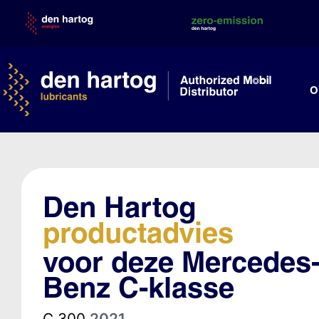
Skip
to
content
O
Den Hartog
productadvies
voor deze Mercedes
Benz C-klasse
C 300
2021