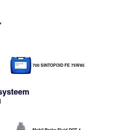
7
700 SINTOPOID FE 75W85
ssysteem
d
Mobil Brake Fluid DOT 4