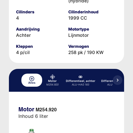
(hybride)
Cilinders
Cilinderinhoud
4
1999 CC
Aandrijving
Motortype
Achter
Lijnmotor
Kleppen
Vermogen
4 p/cil
258 pk / 190 KW
Motor
Differentieel, achter
Differentieel, achter
Alles
M254.920
ALU-HAG 183
ALU-HAG 197
Motor
M254.920
Inhoud 6 liter