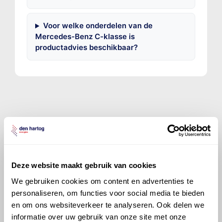
Voor welke onderdelen van de
Mercedes-Benz C-klasse is
productadvies beschikbaar?
©
Olyslager
Alle rechten voorbehouden. Deze
informatie mag noch geheel noch gedeeltelijk worden
gereproduceerd, opgeslagen in een database of op
andere manieren worden overgedragen zonder
Deze website maakt gebruik van cookies
voorafgaande schriftelijke toestemming van Olyslager
We gebruiken cookies om content en advertenties te
Organisation B.V. Hoewel alles in het werk is gesteld
personaliseren, om functies voor social media te bieden
om ervoor te zorgen dat deze gegevens zo accuraat
en compleet mogelijk zijn, wordt geen
en om ons websiteverkeer te analyseren. Ook delen we
aansprakelijkheid aanvaard, anders dan waartoe een
informatie over uw gebruik van onze site met onze