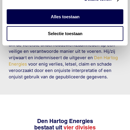
en compleet mogelijk zijn, wordt geen
aansprakelijkheid aanvaard, anders dan waartoe een
wettelijke verplichting bestaat, voor schade of verlies
Alles toestaan
veroorzaakt door fouten of omissies in de verstrekte
informatie. Door deze olieaanbevelingsinformatie te
raadplegen en te gebruiken erkent de gebruiker dat
Selectie toestaan
hij/zij de ervaring, de kennis en het vermogen heeft
om de vereiste onderhoudswerkzaamheden op een
veilige en verantwoorde manier uit te voeren. Hij/zij
vrijwaart en indemniseert de uitgever en
Den Hartog
Energies
voor enig verlies, letsel, claim en schade
veroorzaakt door een onjuiste interpretatie of een
onjuist gebruik van de gepubliceerde gegevens.
Den Hartog Energies
bestaat uit
vier divisies