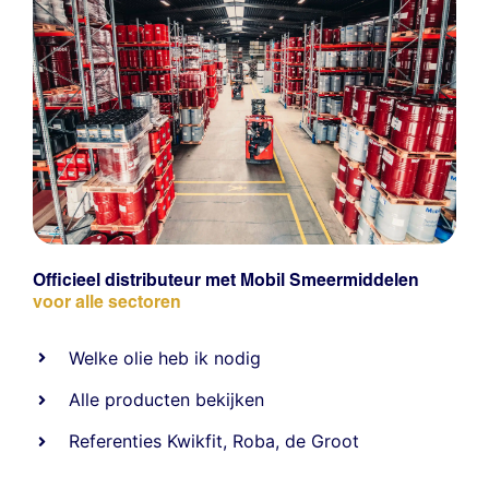
Officieel distributeur met Mobil Smeermiddelen
voor alle sectoren
Welke olie heb ik nodig
Alle producten bekijken
Referentie
s
Kwikfit
,
Roba
,
de Groot