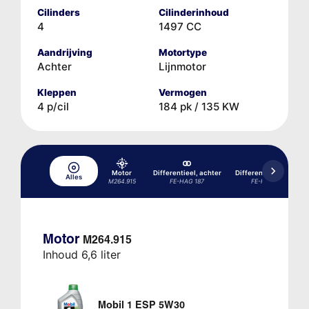
Cilinders
Cilinderinhoud
4
1497 CC
Aandrijving
Motortype
Achter
Lijnmotor
Kleppen
Vermogen
4 p/cil
184 pk / 135 KW
Motor
Differentieel, achter
Differentieel, achter
Alles
M264.915
FE-HAG 187
FE-HAG 200
Motor
M264.915
Inhoud 6,6 liter
Mobil 1 ESP 5W30