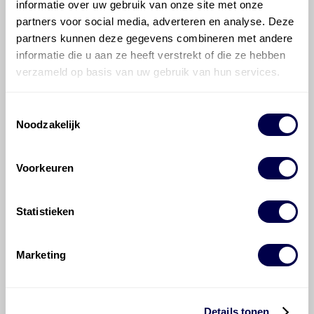
Hoe vaak moet de motorolie ververst
informatie over uw gebruik van onze site met onze
worden bij een Mercedes-Benz C-klasse?
partners voor social media, adverteren en analyse. Deze
partners kunnen deze gegevens combineren met andere
informatie die u aan ze heeft verstrekt of die ze hebben
Voor welke onderdelen van de
verzameld op basis van uw gebruik van hun services.
Mercedes-Benz C-klasse is
productadvies beschikbaar?
Toestemmingsselectie
Noodzakelijk
Voorkeuren
©
Olyslager
Alle rechten voorbehouden. Deze
Statistieken
informatie mag noch geheel noch gedeeltelijk worden
gereproduceerd, opgeslagen in een database of op
andere manieren worden overgedragen zonder
Marketing
voorafgaande schriftelijke toestemming van Olyslager
Organisation B.V. Hoewel alles in het werk is gesteld
om ervoor te zorgen dat deze gegevens zo accuraat
Details tonen