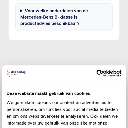
Voor welke onderdelen van de
Mercedes-Benz B-klasse is
productadvies beschikbaar?
©
Olyslager
Alle rechten voorbehouden. Deze
informatie mag noch geheel noch gedeeltelijk worden
gereproduceerd, opgeslagen in een database of op
andere manieren worden overgedragen zonder
Deze website maakt gebruik van cookies
voorafgaande schriftelijke toestemming van Olyslager
Organisation B.V. Hoewel alles in het werk is gesteld
We gebruiken cookies om content en advertenties te
om ervoor te zorgen dat deze gegevens zo accuraat
personaliseren, om functies voor social media te bieden
en compleet mogelijk zijn, wordt geen
en om ons websiteverkeer te analyseren. Ook delen we
aansprakelijkheid aanvaard, anders dan waartoe een
informatie over uw gebruik van onze site met onze
wettelijke verplichting bestaat, voor schade of verlies