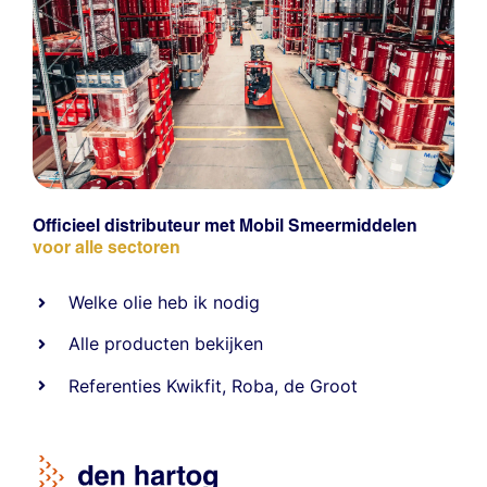
Officieel distributeur met Mobil Smeermiddelen
voor alle sectoren
Welke olie heb ik nodig
Alle producten bekijken
Referentie
s
Kwikfit
,
Roba
,
de Groot