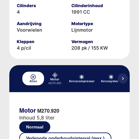
Cilinders
Cilinderinhoud
4
1991 CC
Aandrijving
Motortype
Voorwielen
Lijnmotor
Kleppen
Vermogen
4 p/cil
208 pk / 155 KW
Motor
Alles
Aircocompressor
Aircosysteem
Hydrau
M270.920
Motor
M270.920
Inhoud 5,8 liter
Normaal
Verlengde onderhoudsinterval (max.)