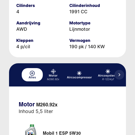
Cilinders
Cilinderinhoud
4
1991 CC
Aandrijving
Motortype
AWD
Lijnmotor
Kleppen
Vermogen
4 p/cil
190 pk / 140 KW
Motor
Aircosysteem
Aircos
Alles
Aircocompressor
M260.92x
R-1234yf
R-1
Motor
M260.92x
Inhoud 5,5 liter
Mobil 1 ESP 5W30