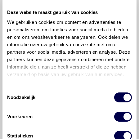
Deze website maakt gebruik van cookies
We gebruiken cookies om content en advertenties te
personaliseren, om functies voor social media te bieden
©
Olyslager
Alle rechten voorbehouden. Deze
en om ons websiteverkeer te analyseren. Ook delen we
informatie mag noch geheel noch gedeeltelijk worden
informatie over uw gebruik van onze site met onze
gereproduceerd, opgeslagen in een database of op
partners voor social media, adverteren en analyse. Deze
andere manieren worden overgedragen zonder
partners kunnen deze gegevens combineren met andere
voorafgaande schriftelijke toestemming van Olyslager
informatie die u aan ze heeft verstrekt of die ze hebben
Organisation B.V. Hoewel alles in het werk is gesteld
verzameld op basis van uw gebruik van hun services.
om ervoor te zorgen dat deze gegevens zo accuraat
en compleet mogelijk zijn, wordt geen
Toestemmingsselectie
aansprakelijkheid aanvaard, anders dan waartoe een
Noodzakelijk
wettelijke verplichting bestaat, voor schade of verlies
veroorzaakt door fouten of omissies in de verstrekte
informatie. Door deze olieaanbevelingsinformatie te
Voorkeuren
raadplegen en te gebruiken erkent de gebruiker dat
hij/zij de ervaring, de kennis en het vermogen heeft
om de vereiste onderhoudswerkzaamheden op een
Statistieken