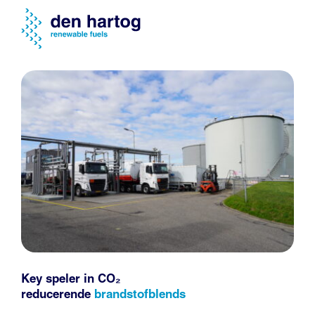
Key speler in CO₂
reducerende
brandstofblends