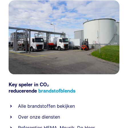
Key speler in CO₂
reducerende
brandstofblends
Alle
brandstoffen
bekijken
Over onze diensten
Referenties
HEMA
,
Mourik
,
De Heer