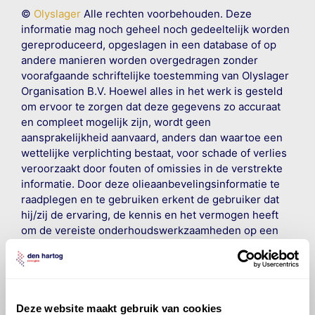
©
Olyslager
Alle rechten voorbehouden. Deze
informatie mag noch geheel noch gedeeltelijk worden
gereproduceerd, opgeslagen in een database of op
andere manieren worden overgedragen zonder
voorafgaande schriftelijke toestemming van Olyslager
Organisation B.V. Hoewel alles in het werk is gesteld
om ervoor te zorgen dat deze gegevens zo accuraat
en compleet mogelijk zijn, wordt geen
aansprakelijkheid aanvaard, anders dan waartoe een
wettelijke verplichting bestaat, voor schade of verlies
veroorzaakt door fouten of omissies in de verstrekte
informatie. Door deze olieaanbevelingsinformatie te
raadplegen en te gebruiken erkent de gebruiker dat
hij/zij de ervaring, de kennis en het vermogen heeft
om de vereiste onderhoudswerkzaamheden op een
veilige en verantwoorde manier uit te voeren. Hij/zij
vrijwaart en indemniseert de uitgever en
Den Hartog
Energies
voor enig verlies, letsel, claim en schade
veroorzaakt door een onjuiste interpretatie of een
onjuist gebruik van de gepubliceerde gegevens.
Deze website maakt gebruik van cookies