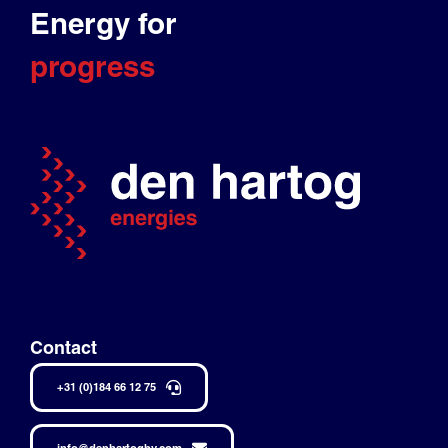
Energy for
progress
Contact
+31 (0)184 66 12 75
info@denhartogbv.com