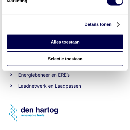
Marketing
Details tonen
Alles toestaan
Levert complete
laad- en
accu oplossingen
Selectie toestaan
Installatie van laadinfra en accu’s
Energiebeheer
en
ERE’s
Laadnetwerk
en
Laadpassen