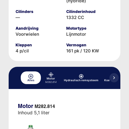
(hybride)
Cilinders
Cilinderinhoud
—
1332 CC
Aandrijving
Motortype
Voorwielen
Lijnmotor
Kleppen
Vermogen
4 p/cil
161 pk / 120 KW
Motor
Alles
Hydraulisch remsysteem
Koelsysteem
M282.814
Motor
M282.814
Inhoud 5,1 liter