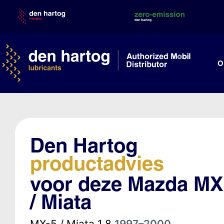
Skip
to
content
O
Den Hartog
productadvies
voor deze Mazda MX
/ Miata
MX-5 / Miata 1.8
1997–2000