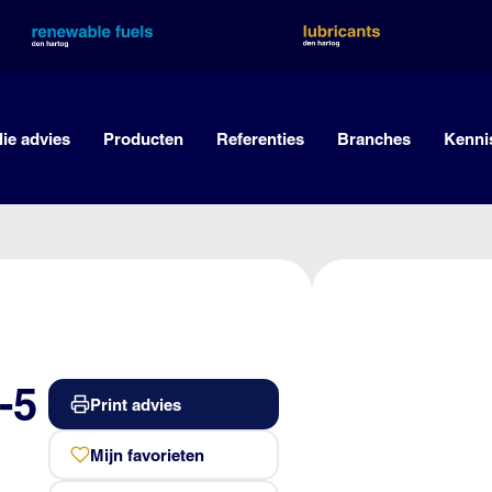
lie advies
Producten
Referenties
Branches
Kenni
-5
Print advies
Mijn favorieten