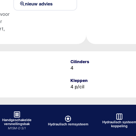
nieuw advies
 voor
r
rt,
Cilinders
4
Kleppen
4 p/cil
Handgeschakelde
Hydraulisch systee
versnellingsbak
Hydraulisch remsysteem
koppeling
M15M-D 5/1