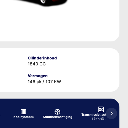
Cilinderinhoud
1840 CC
Vermogen
146 pk / 107 KW
Transmissie, automatisch
m
Koelsysteem
Stuurbekrachtiging
SB4A-EL 4/1