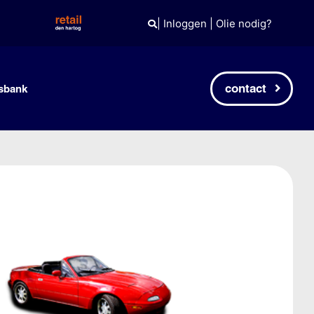
|
Inloggen
|
Olie nodig?
contact
sbank