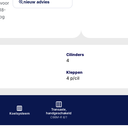
nieuw advies
 voor
18-
tog
Cilinders
4
Kleppen
4 p/cil
Transaxle,
handgeschakeld
Koelsysteem
C66M-R 6/1