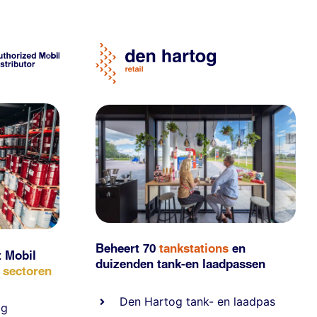
Beheert 70
tankstations
en
t Mobil
duizenden
tank-en laadpassen
e sectoren
Den Hartog tank- en laadpas
ig