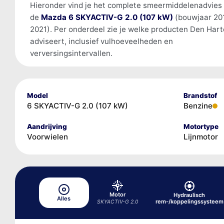
Hieronder vind je het complete smeermiddelenadvies
de
Mazda 6 SKYACTIV-G 2.0 (107 kW)
(bouwjaar 20
2021). Per onderdeel zie je welke producten Den Har
adviseert, inclusief vulhoeveelheden en
verversingsintervallen.
Model
Brandstof
6 SKYACTIV-G 2.0 (107 kW)
Benzine
Aandrijving
Motortype
Voorwielen
Lijnmotor
Motor
Hydraulisch
Alles
rem-/koppelingssysteem
SKYACTIV-G 2.0