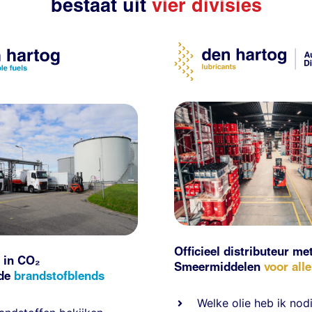
bestaat uit
vier divisies
Officieel distributeur me
 in CO₂
Smeermiddelen
voor all
nde
brandstofblends
Welke olie heb ik nod