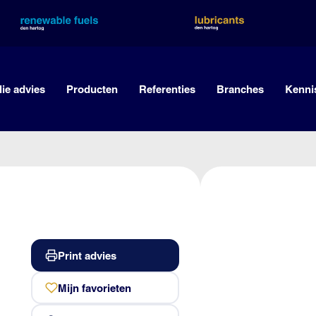
lie advies
Producten
Referenties
Branches
Kenni
Print advies
1
Mijn favorieten