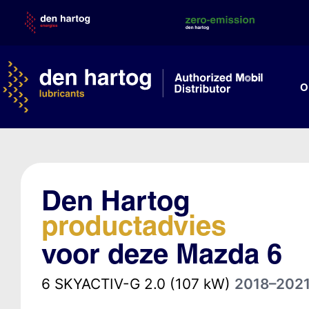
Skip
to
content
O
Den Hartog
productadvies
voor deze Mazda 6
6 SKYACTIV-G 2.0 (107 kW)
2018–202