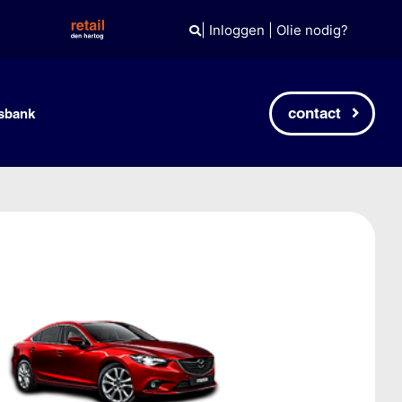
|
Inloggen
|
Olie nodig?
contact
sbank