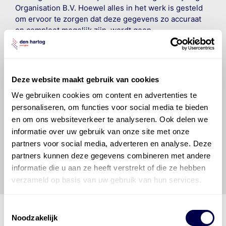
Organisation B.V. Hoewel alles in het werk is gesteld
om ervoor te zorgen dat deze gegevens zo accuraat
en compleet mogelijk zijn, wordt geen
aansprakelijkheid aanvaard, anders dan waartoe een
wettelijke verplichting bestaat, voor schade of verlies
veroorzaakt door fouten of omissies in de verstrekte
informatie. Door deze olieaanbevelingsinformatie te
Deze website maakt gebruik van cookies
raadplegen en te gebruiken erkent de gebruiker dat
We gebruiken cookies om content en advertenties te
hij/zij de ervaring, de kennis en het vermogen heeft
personaliseren, om functies voor social media te bieden
om de vereiste onderhoudswerkzaamheden op een
veilige en verantwoorde manier uit te voeren. Hij/zij
en om ons websiteverkeer te analyseren. Ook delen we
vrijwaart en indemniseert de uitgever en
Den Hartog
informatie over uw gebruik van onze site met onze
Energies
voor enig verlies, letsel, claim en schade
partners voor social media, adverteren en analyse. Deze
veroorzaakt door een onjuiste interpretatie of een
partners kunnen deze gegevens combineren met andere
onjuist gebruik van de gepubliceerde gegevens.
informatie die u aan ze heeft verstrekt of die ze hebben
verzameld op basis van uw gebruik van hun services.
Toestemmingsselectie
Noodzakelijk