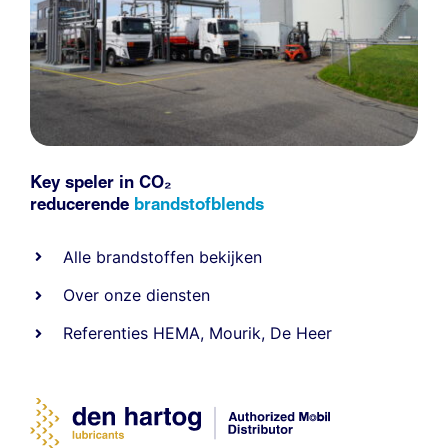
Key speler in CO₂
reducerende
brandstofblends
Alle
brandstoffen
bekijken
Over onze diensten
Referenties
HEMA
,
Mourik
,
De Heer