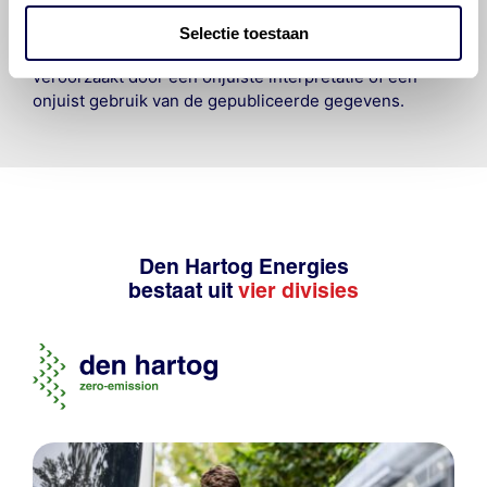
veilige en verantwoorde manier uit te voeren. Hij/zij
vrijwaart en indemniseert de uitgever en
Den Hartog
Selectie toestaan
Energies
voor enig verlies, letsel, claim en schade
veroorzaakt door een onjuiste interpretatie of een
onjuist gebruik van de gepubliceerde gegevens.
Den Hartog Energies
bestaat uit
vier divisies