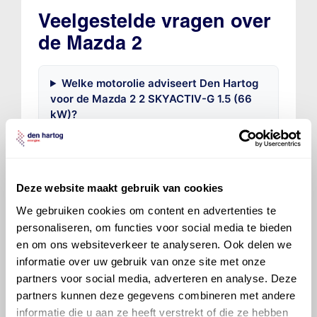
Veelgestelde vragen over
de Mazda 2
Welke motorolie adviseert Den Hartog
voor de Mazda 2 2 SKYACTIV-G 1.5 (66
kW)?
Hoeveel motorolie gaat er in een Mazda
2?
Deze website maakt gebruik van cookies
We gebruiken cookies om content en advertenties te
Hoe vaak moet de motorolie ververst
personaliseren, om functies voor social media te bieden
worden bij een Mazda 2?
en om ons websiteverkeer te analyseren. Ook delen we
informatie over uw gebruik van onze site met onze
Voor welke onderdelen van de Mazda 2
partners voor social media, adverteren en analyse. Deze
is productadvies beschikbaar?
partners kunnen deze gegevens combineren met andere
informatie die u aan ze heeft verstrekt of die ze hebben