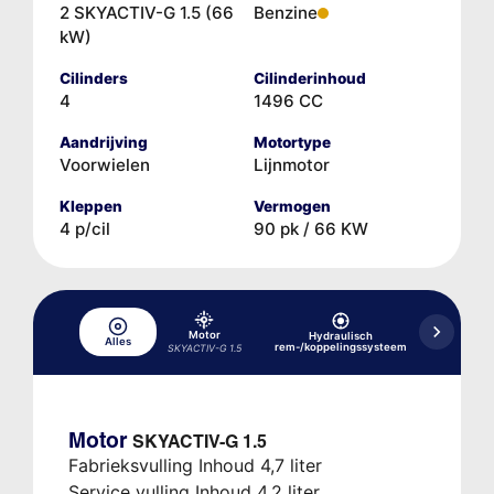
2 SKYACTIV-G 1.5 (66
Benzine
kW)
Cilinders
Cilinderinhoud
4
1496 CC
Aandrijving
Motortype
Voorwielen
Lijnmotor
Kleppen
Vermogen
4 p/cil
90 pk / 66 KW
Motor
Hydraulisch
Alles
Koelsyst
rem-/koppelingssysteem
SKYACTIV-G 1.5
Motor
SKYACTIV-G 1.5
Fabrieksvulling Inhoud 4,7 liter
Service vulling Inhoud 4,2 liter