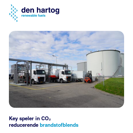
Key speler in CO₂
reducerende
brandstofblends