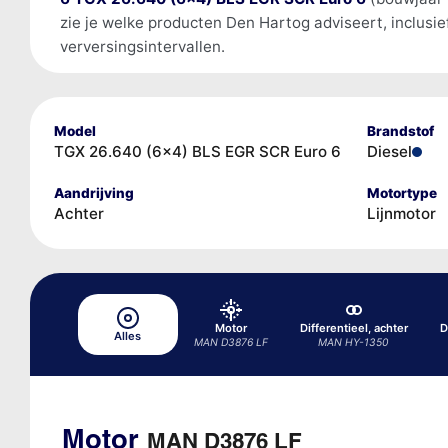
zie je welke producten Den Hartog adviseert, inclusi
verversingsintervallen.
Model
Brandstof
TGX 26.640 (6x4) BLS EGR SCR Euro 6
Diesel
Aandrijving
Motortype
Achter
Lijnmotor
Motor
Differentieel, achter
D
Alles
MAN D3876 LF
MAN HY-1350
Motor
MAN D3876 LF