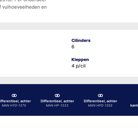
ef vulhoeveelheden en
Cilinders
6
Kleppen
4 p/cil
ifferentieel, achter
Differentieel, achter
Differentieel, achter
kant
MAN HYD-1370
MAN HP-1333
MAN HPD-1353