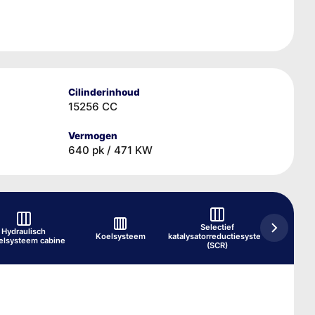
Cilinderinhoud
15256 CC
Vermogen
640 pk / 471 KW
Selectief
Stuurb
Hydraulisch
Koelsysteem
katalysatorreductiesysteem
elsysteem cabine
ZF 
(SCR)