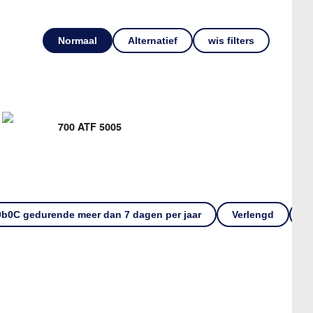
Normaal
Alternatief
wis filters
700 ATF 5005
0b0C gedurende meer dan 7 dagen per jaar
Verlengd
V