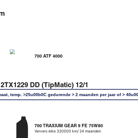
om
700 ATF 4000
12TX1229 DD (TipMatic) 12/1
maat, temp. >25u00b0C gedurende > 2 maanden per jaar of > 40u0
700 TRAXIUM GEAR 9 FE 75W80
Ververs elke 320000 km/ 24 maanden