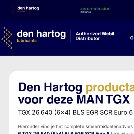
Skip
to
content
O
Den Hartog
product
voor deze MAN TGX 
TGX 26.640 (6x4) BLS EGR SCR Euro 
Hieronder vind je het complete smeermiddelenadvies
6 TGX 26.640 (6x4) BLS EGR SCR Euro 6
(bouwjaar 