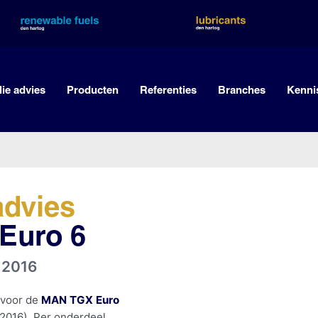
lie advies
Producten
Referenties
Branches
Kenni
advies
Euro 6
6
2016
 voor de
MAN TGX Euro
2016). Per onderdeel