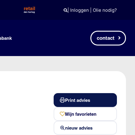
|
Inloggen
|
Olie nodig?
contact
sbank
Print advies
Mijn favorieten
nieuw advies