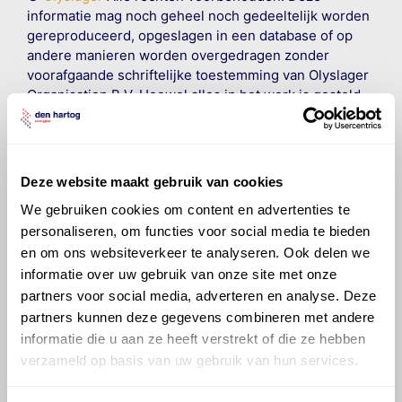
informatie mag noch geheel noch gedeeltelijk worden
gereproduceerd, opgeslagen in een database of op
andere manieren worden overgedragen zonder
voorafgaande schriftelijke toestemming van Olyslager
Organisation B.V. Hoewel alles in het werk is gesteld
om ervoor te zorgen dat deze gegevens zo accuraat
en compleet mogelijk zijn, wordt geen
aansprakelijkheid aanvaard, anders dan waartoe een
wettelijke verplichting bestaat, voor schade of verlies
Deze website maakt gebruik van cookies
veroorzaakt door fouten of omissies in de verstrekte
We gebruiken cookies om content en advertenties te
informatie. Door deze olieaanbevelingsinformatie te
personaliseren, om functies voor social media te bieden
raadplegen en te gebruiken erkent de gebruiker dat
hij/zij de ervaring, de kennis en het vermogen heeft
en om ons websiteverkeer te analyseren. Ook delen we
om de vereiste onderhoudswerkzaamheden op een
informatie over uw gebruik van onze site met onze
veilige en verantwoorde manier uit te voeren. Hij/zij
partners voor social media, adverteren en analyse. Deze
vrijwaart en indemniseert de uitgever en
Den Hartog
partners kunnen deze gegevens combineren met andere
Energies
voor enig verlies, letsel, claim en schade
informatie die u aan ze heeft verstrekt of die ze hebben
veroorzaakt door een onjuiste interpretatie of een
verzameld op basis van uw gebruik van hun services.
onjuist gebruik van de gepubliceerde gegevens.