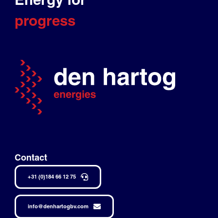
progress
Contact
+31 (0)184 66 12 75
info@denhartogbv.com