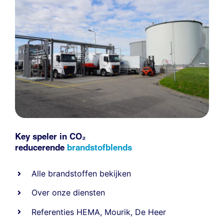
Key speler in CO₂
reducerende
brandstofblends
Alle
brandstoffen
bekijken
Over onze diensten
Referenties
HEMA
,
Mourik
,
De Heer