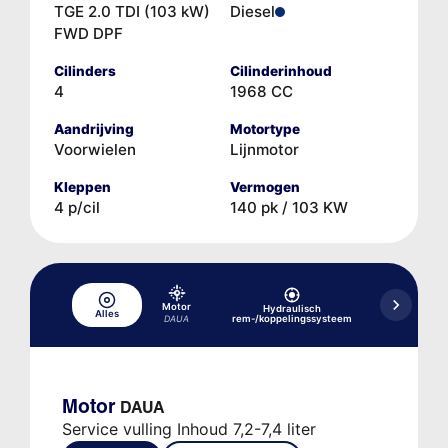
TGE 2.0 TDI (103 kW)
Diesel
FWD DPF
Cilinders
Cilinderinhoud
4
1968 CC
Aandrijving
Motortype
Voorwielen
Lijnmotor
Kleppen
Vermogen
4 p/cil
140 pk / 103 KW
Motor
Hydraulisch
Koelsys
Alles
rem-/koppelingssysteem
productieda
DAUA
Motor
DAUA
Service vulling Inhoud 7,2-7,4 liter