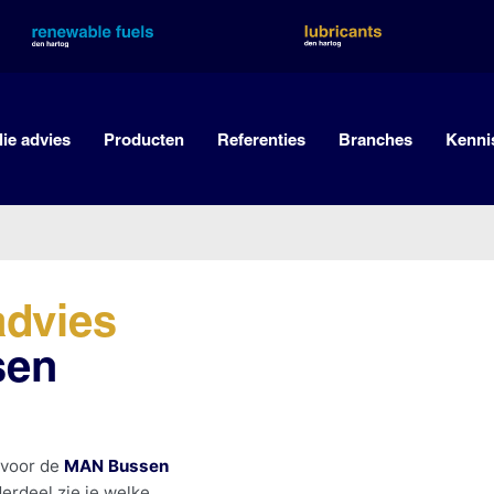
lie advies
Producten
Referenties
Branches
Kenni
advies
sen
 voor de
MAN Bussen
erdeel zie je welke