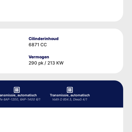
Cilinderinhoud
6871 CC
Vermogen
290 pk / 213 KW
ransmissie, automatisch
Transmissie, automatisch
ife 6AP-1200, 6AP-1400 6/1
Voith D 854.5, Diwa5 4/1