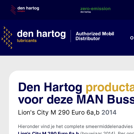
Skip
to
content
O
Den Hartog
product
voor deze MAN Bus
Lion's City M 290 Euro 6a,b
2014
Hieronder vind je het complete smeermiddelenadvies
Lion's City M 290 Euro 6a,b
(bouwjaar 2014). Per ond