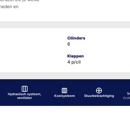
lheden en
Cilinders
6
Kleppen
4 p/cil
T
Hydraulisch systeem,
Koelsysteem
Stuurbekrachtiging
ventilator
Ecol