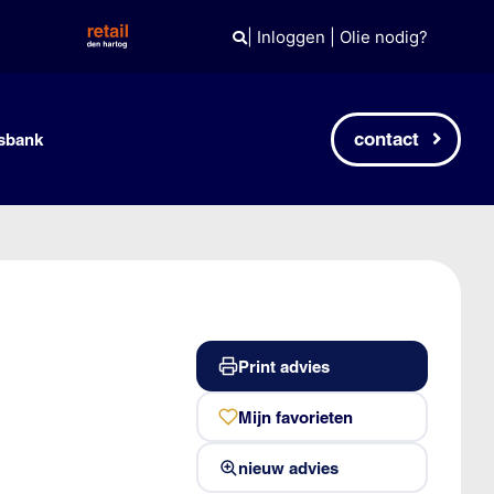
|
Inloggen
|
Olie nodig?
contact
sbank
Print advies
Mijn favorieten
nieuw advies