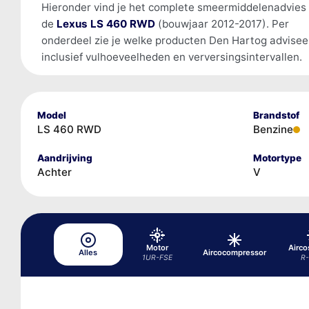
Hieronder vind je het complete smeermiddelenadvies
de
Lexus LS 460 RWD
(bouwjaar 2012-2017). Per
onderdeel zie je welke producten Den Hartog advisee
inclusief vulhoeveelheden en verversingsintervallen.
Model
Brandstof
LS 460 RWD
Benzine
Aandrijving
Motortype
Achter
V
Motor
Airc
Alles
Aircocompressor
1UR-FSE
R