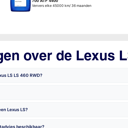
700 ATF 4400
Ververs elke 45000 km/ 36 maanden
gen over de Lexus 
exus LS LS 460 RWD?
een Lexus LS?
ctadvies beschikbaar?