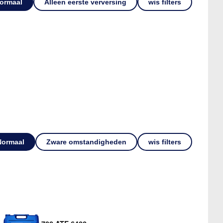
ormaal
Alleen eerste verversing
wis filters
Normaal
Zware omstandigheden
wis filters