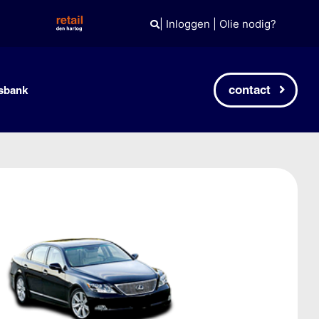
|
Inloggen
|
Olie nodig?
contact
sbank