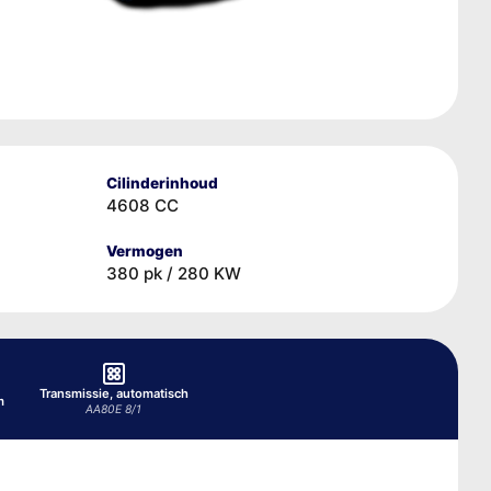
Cilinderinhoud
4608 CC
Vermogen
380 pk / 280 KW
Transmissie, automatisch
m
AA80E 8/1