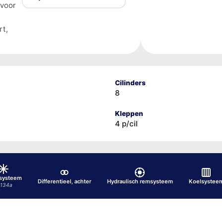
 voor
rt,
Cilinders
8
Kleppen
4 p/cil
osysteem
Differentieel, achter
Hydraulisch remsysteem
Koelsystee
-134a