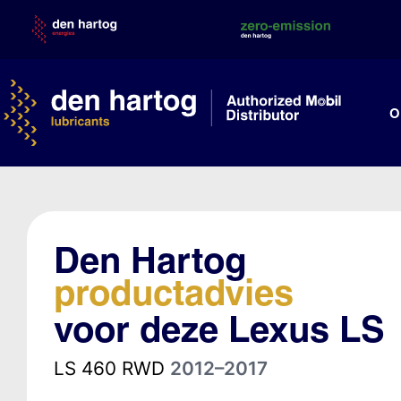
Skip
to
content
O
Den Hartog
productadvies
voor deze Lexus LS
LS 460 RWD
2012–2017