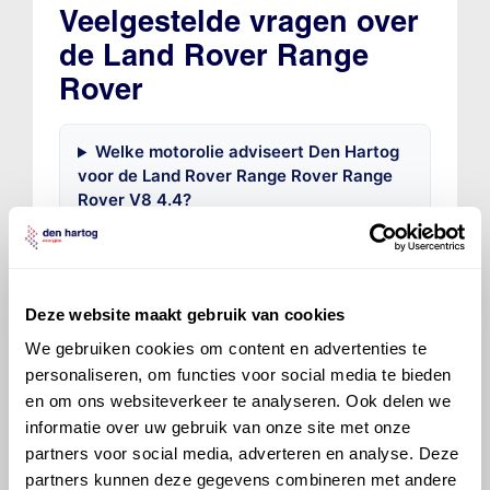
Veelgestelde vragen over
de Land Rover Range
Rover
Welke motorolie adviseert Den Hartog
voor de Land Rover Range Rover Range
Rover V8 4.4?
Hoeveel motorolie gaat er in een Land
Rover Range Rover?
Deze website maakt gebruik van cookies
We gebruiken cookies om content en advertenties te
Hoe vaak moet de motorolie ververst
personaliseren, om functies voor social media te bieden
worden bij een Land Rover Range Rover?
en om ons websiteverkeer te analyseren. Ook delen we
informatie over uw gebruik van onze site met onze
Voor welke onderdelen van de Land
partners voor social media, adverteren en analyse. Deze
Rover Range Rover is productadvies
partners kunnen deze gegevens combineren met andere