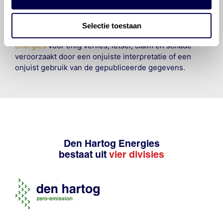
hij/zij de ervaring, de kennis en het vermogen heeft
om de vereiste onderhoudswerkzaamheden op een
veilige en verantwoorde manier uit te voeren. Hij/zij
Selectie toestaan
vrijwaart en indemniseert de uitgever en
Den Hartog
Energies
voor enig verlies, letsel, claim en schade
veroorzaakt door een onjuiste interpretatie of een
onjuist gebruik van de gepubliceerde gegevens.
Den Hartog Energies
bestaat uit
vier divisies