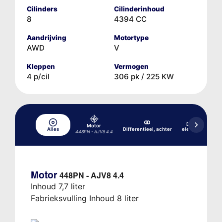
Cilinders
Cilinderinhoud
8
4394 CC
Aandrijving
Motortype
AWD
V
Kleppen
Vermogen
4 p/cil
306 pk / 225 KW
Differentieel, 
Motor
Alles
Differentieel, achter
elektronische ko
448PN - AJV8 4.4
(ETM
Motor
448PN - AJV8 4.4
Inhoud 7,7 liter
Fabrieksvulling Inhoud 8 liter