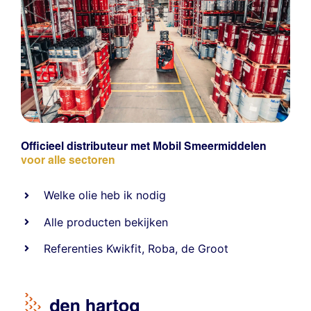
Officieel distributeur met Mobil Smeermiddelen
voor alle sectoren
Welke olie heb ik nodig
Alle producten bekijken
Referentie
s
Kwikfit
,
Roba
,
de Groot