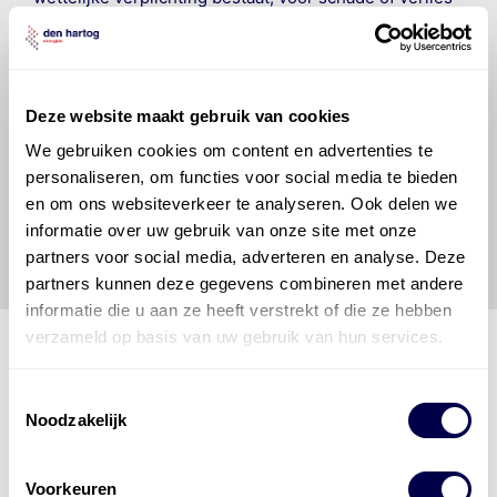
veroorzaakt door fouten of omissies in de verstrekte
informatie. Door deze olieaanbevelingsinformatie te
raadplegen en te gebruiken erkent de gebruiker dat
hij/zij de ervaring, de kennis en het vermogen heeft
Deze website maakt gebruik van cookies
om de vereiste onderhoudswerkzaamheden op een
veilige en verantwoorde manier uit te voeren. Hij/zij
We gebruiken cookies om content en advertenties te
vrijwaart en indemniseert de uitgever en
Den Hartog
personaliseren, om functies voor social media te bieden
Energies
voor enig verlies, letsel, claim en schade
en om ons websiteverkeer te analyseren. Ook delen we
veroorzaakt door een onjuiste interpretatie of een
informatie over uw gebruik van onze site met onze
onjuist gebruik van de gepubliceerde gegevens.
partners voor social media, adverteren en analyse. Deze
partners kunnen deze gegevens combineren met andere
informatie die u aan ze heeft verstrekt of die ze hebben
verzameld op basis van uw gebruik van hun services.
Toestemmingsselectie
Den Hartog Energies
Noodzakelijk
bestaat uit
vier divisies
Voorkeuren