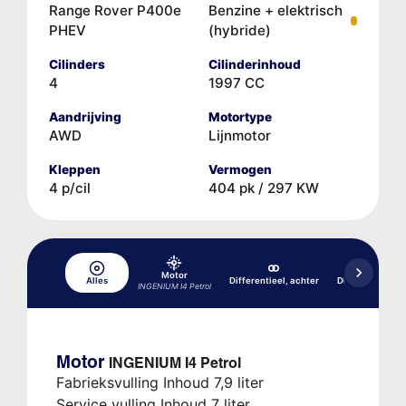
Range Rover P400e
Benzine + elektrisch
PHEV
(hybride)
Cilinders
Cilinderinhoud
4
1997 CC
Aandrijving
Motortype
AWD
Lijnmotor
Kleppen
Vermogen
4 p/cil
404 pk / 297 KW
Motor
Alles
Differentieel, achter
Differentieel, v
INGENIUM I4 Petrol
Motor
INGENIUM I4 Petrol
Fabrieksvulling Inhoud 7,9 liter
Service vulling Inhoud 7 liter