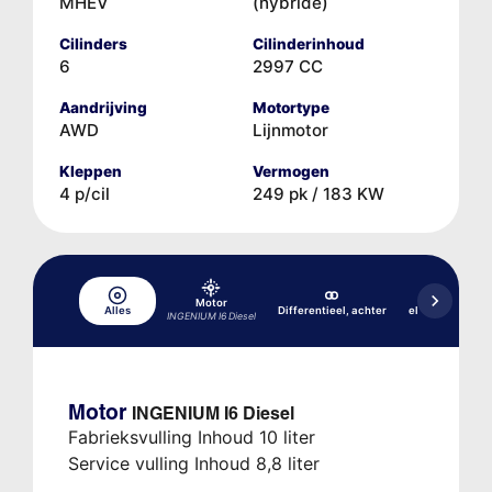
MHEV
(hybride)
Cilinders
Cilinderinhoud
6
2997 CC
Aandrijving
Motortype
AWD
Lijnmotor
Kleppen
Vermogen
4 p/cil
249 pk / 183 KW
Differentieel,
Motor
Alles
Differentieel, achter
elektronische k
INGENIUM I6 Diesel
(ET
Motor
INGENIUM I6 Diesel
Fabrieksvulling Inhoud 10 liter
Service vulling Inhoud 8,8 liter