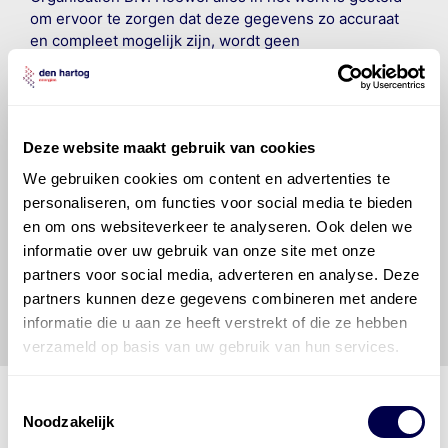
om ervoor te zorgen dat deze gegevens zo accuraat
en compleet mogelijk zijn, wordt geen
aansprakelijkheid aanvaard, anders dan waartoe een
wettelijke verplichting bestaat, voor schade of verlies
veroorzaakt door fouten of omissies in de verstrekte
informatie. Door deze olieaanbevelingsinformatie te
Deze website maakt gebruik van cookies
raadplegen en te gebruiken erkent de gebruiker dat
hij/zij de ervaring, de kennis en het vermogen heeft
We gebruiken cookies om content en advertenties te
om de vereiste onderhoudswerkzaamheden op een
personaliseren, om functies voor social media te bieden
veilige en verantwoorde manier uit te voeren. Hij/zij
en om ons websiteverkeer te analyseren. Ook delen we
vrijwaart en indemniseert de uitgever en
Den Hartog
informatie over uw gebruik van onze site met onze
Energies
voor enig verlies, letsel, claim en schade
partners voor social media, adverteren en analyse. Deze
veroorzaakt door een onjuiste interpretatie of een
partners kunnen deze gegevens combineren met andere
onjuist gebruik van de gepubliceerde gegevens.
informatie die u aan ze heeft verstrekt of die ze hebben
verzameld op basis van uw gebruik van hun services.
Toestemmingsselectie
Noodzakelijk