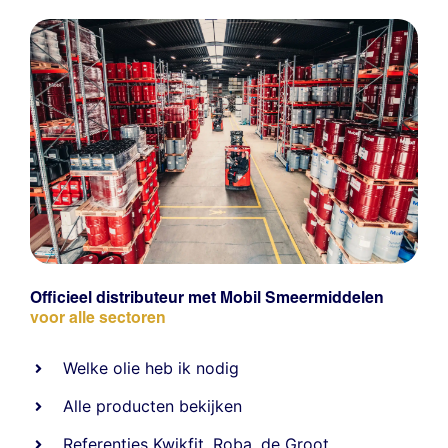
Officieel distributeur met Mobil Smeermiddelen
voor alle sectoren
Welke olie heb ik nodig
Alle producten bekijken
Referentie
s
Kwikfit
,
Roba
,
de Groot