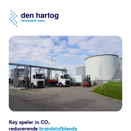
Key speler in CO₂
reducerende
brandstofblends