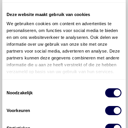
Deze website maakt gebruik van cookies
We gebruiken cookies om content en advertenties te
personaliseren, om functies voor social media te bieden
en om ons websiteverkeer te analyseren. Ook delen we
©
Olyslager
Alle rechten voorbehouden. Deze
informatie over uw gebruik van onze site met onze
informatie mag noch geheel noch gedeeltelijk worden
partners voor social media, adverteren en analyse. Deze
gereproduceerd, opgeslagen in een database of op
partners kunnen deze gegevens combineren met andere
andere manieren worden overgedragen zonder
informatie die u aan ze heeft verstrekt of die ze hebben
voorafgaande schriftelijke toestemming van Olyslager
Organisation B.V. Hoewel alles in het werk is gesteld
verzameld op basis van uw gebruik van hun services.
om ervoor te zorgen dat deze gegevens zo accuraat
en compleet mogelijk zijn, wordt geen
Toestemmingsselectie
aansprakelijkheid aanvaard, anders dan waartoe een
Noodzakelijk
wettelijke verplichting bestaat, voor schade of verlies
veroorzaakt door fouten of omissies in de verstrekte
informatie. Door deze olieaanbevelingsinformatie te
Voorkeuren
raadplegen en te gebruiken erkent de gebruiker dat
hij/zij de ervaring, de kennis en het vermogen heeft