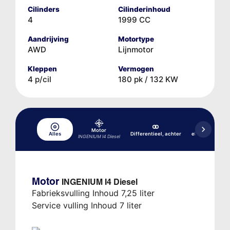
Cilinders
Cilinderinhoud
4
1999 CC
Aandrijving
Motortype
AWD
Lijnmotor
Kleppen
Vermogen
4 p/cil
180 pk / 132 KW
Differentieel,
Motor
Alles
Differentieel, achter
elektronische k
INGENIUM I4 Diesel
(ET
Motor
INGENIUM I4 Diesel
Fabrieksvulling Inhoud 7,25 liter
Service vulling Inhoud 7 liter