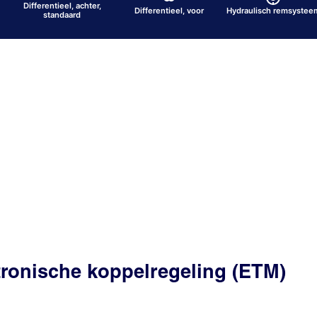
Differentieel, achter,
Differentieel, voor
Hydraulisch remsystee
standaard
ektronische koppelregeling (ETM)