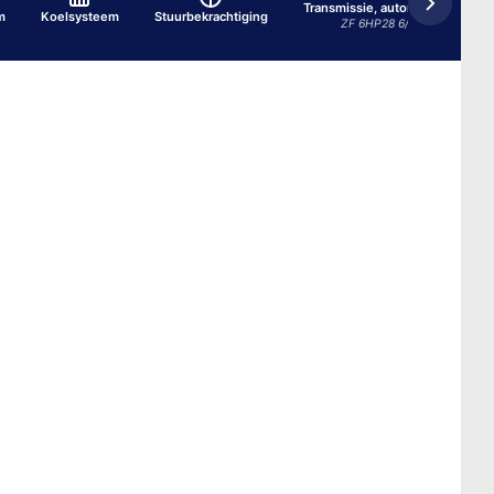
Transmissie, automatisch
m
Koelsysteem
Stuurbekrachtiging
ZF 6HP28 6/1