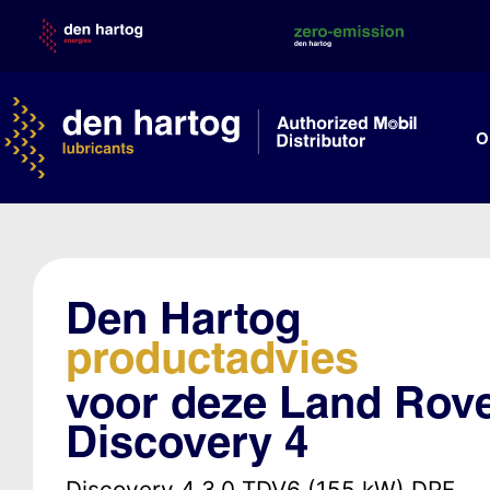
Skip
to
content
O
Den Hartog
productadvies
voor deze Land Rov
Discovery 4
Discovery 4 3.0 TDV6 (155 kW) DPF