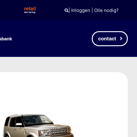
|
Inloggen
|
Olie nodig?
contact
sbank