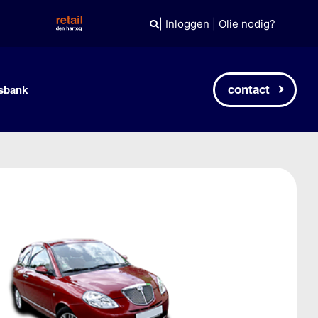
|
Inloggen
|
Olie nodig?
contact
sbank