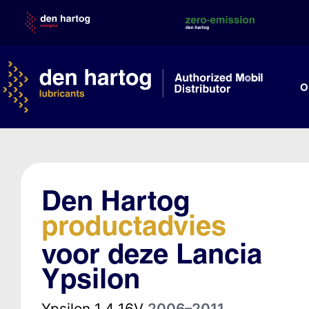
Skip
to
content
O
Den Hartog
productadvies
voor deze Lancia
Ypsilon
Ypsilon 1.4 16V
2006–2011