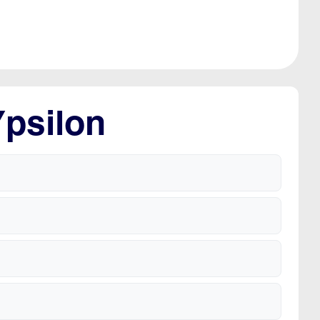
Ypsilon