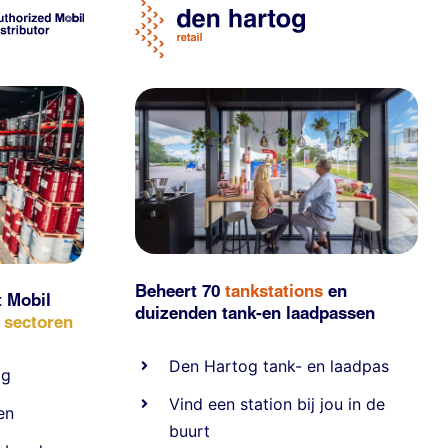
Beheert 70
tankstations
en
t Mobil
duizenden
tank-en laadpassen
e sectoren
Den Hartog tank- en laadpas
ig
Vind een station bij jou in de
en
buurt