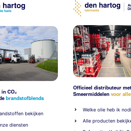
Officieel distributeur me
 in CO₂
Smeermiddelen
voor all
nde
brandstofblends
Welke olie heb ik nod
andstoffen
bekijken
Alle producten bekijk
nze diensten