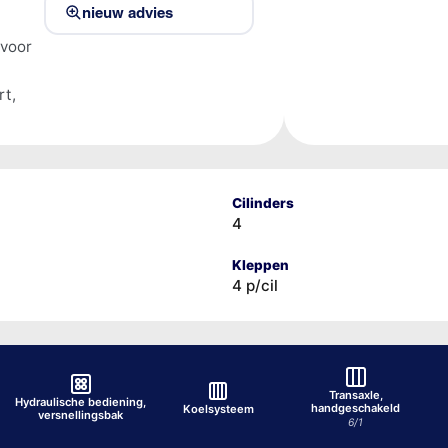
nieuw advies
 voor
rt,
Cilinders
4
Kleppen
4 p/cil
Transaxle,
Hydraulische bediening,
handgeschakeld
Koelsysteem
versnellingsbak
6/1