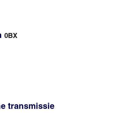
en
0BX
he transmissie