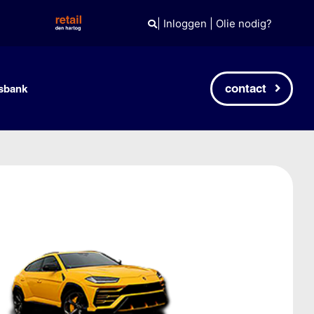
|
Inloggen
|
Olie nodig?
contact
sbank