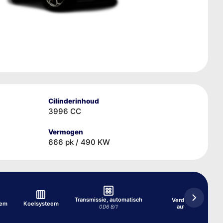
Cilinderinhoud
3996 CC
Vermogen
666 pk / 490 KW
Transmissie, automatisch
Verdeelbak, van
eem
Koelsysteem
automatisch
0D6 8/1