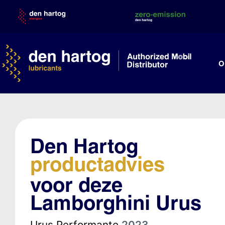
Skip
to
content
O
Den Hartog
productadvies
voor deze
Lamborghini Urus
Urus Performante
2023