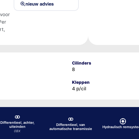
nieuw advies
 voor
Per
rt,
Cilinders
8
Kleppen
4 p/cil
Differentieel, achter,
Differentieel, van
uiteinden
Hydraulisch remsyst
automatische transmissie
0BX