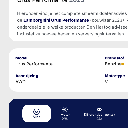
Hieronder vind je het complete smeermiddelenadvies
de
Lamborghini Urus Performante
(bouwjaar 2023). 
onderdeel zie je welke producten Den Hartog advisee
inclusief vulhoeveelheden en verversingsintervallen.
Model
Brandstof
Urus Performante
Benzine
Aandrijving
Motortype
AWD
V
Motor
Differentieel, achter
Alles
DHU
0BX