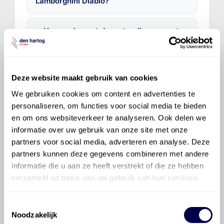
Lamborghini Diablo?
Hoe vaak moet de motorolie ververst
worden bij een Lamborghini Diablo?
Voor welke onderdelen van de
Deze website maakt gebruik van cookies
Lamborghini Diablo is productadvies
beschikbaar?
We gebruiken cookies om content en advertenties te
personaliseren, om functies voor social media te bieden
en om ons websiteverkeer te analyseren. Ook delen we
informatie over uw gebruik van onze site met onze
partners voor social media, adverteren en analyse. Deze
partners kunnen deze gegevens combineren met andere
informatie die u aan ze heeft verstrekt of die ze hebben
©
Olyslager
Alle rechten voorbehouden. Deze
verzameld op basis van uw gebruik van hun services.
informatie mag noch geheel noch gedeeltelijk worden
gereproduceerd, opgeslagen in een database of op
Toestemmingsselectie
andere manieren worden overgedragen zonder
Noodzakelijk
voorafgaande schriftelijke toestemming van Olyslager