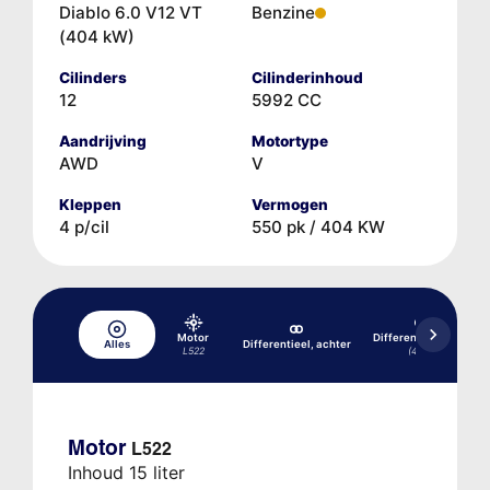
Diablo 6.0 V12 VT
Benzine
(404 kW)
Cilinders
Cilinderinhoud
12
5992 CC
Aandrijving
Motortype
AWD
V
Kleppen
Vermogen
4 p/cil
550 pk / 404 KW
Motor
Differentieel, voor
Alles
Differentieel, achter
L522
(4x4)
Motor
L522
Inhoud 15 liter