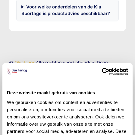
Voor welke onderdelen van de Kia
Sportage is productadvies beschikbaar?
©
Olyslager
Alle rechten voorbehouden. Deze
informatie mag noch geheel noch gedeeltelijk worden
gereproduceerd, opgeslagen in een database of op
andere manieren worden overgedragen zonder
voorafgaande schriftelijke toestemming van Olyslager
Deze website maakt gebruik van cookies
Organisation B.V. Hoewel alles in het werk is gesteld
om ervoor te zorgen dat deze gegevens zo accuraat
We gebruiken cookies om content en advertenties te
en compleet mogelijk zijn, wordt geen
personaliseren, om functies voor social media te bieden
aansprakelijkheid aanvaard, anders dan waartoe een
en om ons websiteverkeer te analyseren. Ook delen we
wettelijke verplichting bestaat, voor schade of verlies
informatie over uw gebruik van onze site met onze
veroorzaakt door fouten of omissies in de verstrekte
partners voor social media, adverteren en analyse. Deze