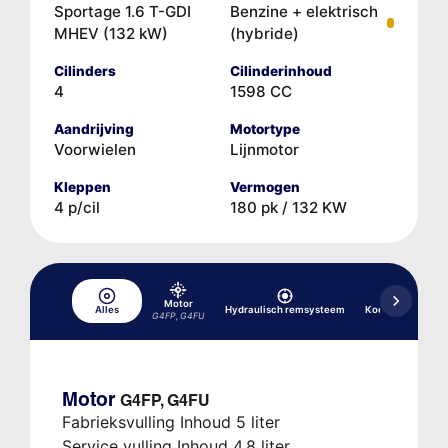
Sportage 1.6 T-GDI
Benzine + elektrisch
MHEV (132 kW)
(hybride)
Cilinders
Cilinderinhoud
4
1598 CC
Aandrijving
Motortype
Voorwielen
Lijnmotor
Kleppen
Vermogen
4 p/cil
180 pk / 132 KW
Motor
Alles
Hydraulisch remsysteem
Koelsysteem
G4FP, G4FU
Motor
G4FP, G4FU
Fabrieksvulling Inhoud 5 liter
Service vulling Inhoud 4,8 liter