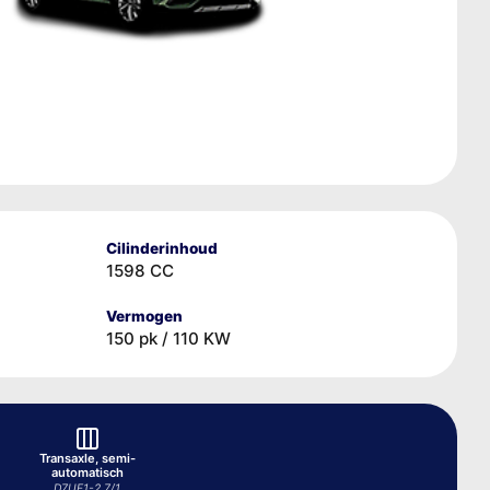
Cilinderinhoud
1598 CC
Vermogen
150 pk / 110 KW
Transaxle, semi-
automatisch
D7UF1-2 7/1