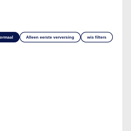
ormaal
Alleen eerste verversing
wis filters