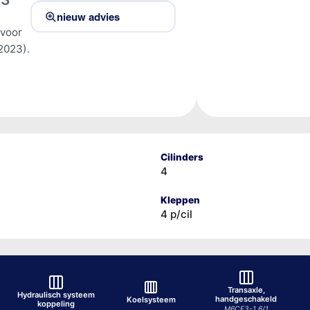
nieuw advies
 voor
2023).
Cilinders
4
Kleppen
4 p/cil
Transaxle,
Hydraulisch systeem
handgeschakeld
Koelsysteem
koppeling
M6CF3-1 6/1