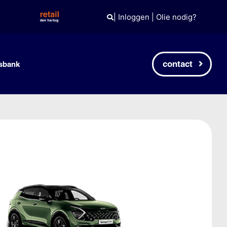
|
Inloggen
|
Olie nodig?
contact
sbank