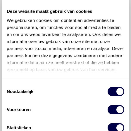
700 ATF 6400
Deze website maakt gebruik van cookies
We gebruiken cookies om content en advertenties te
personaliseren, om functies voor social media te bieden
en om ons websiteverkeer te analyseren. Ook delen we
Transaxle, handgeschakeld
M6CF1
informatie over uw gebruik van onze site met onze
6/1
Inhoud 1,6-1,7 liter
partners voor social media, adverteren en analyse. Deze
partners kunnen deze gegevens combineren met andere
Normaal
Zware omstandigheden
informatie die u aan ze heeft verstrekt of die ze hebben
wis filters
verzameld op basis van uw gebruik van hun services.
Toestemmingsselectie
Bel met onze Techdesk
Noodzakelijk
Ververs elke 48 maanden/ 60000 km
Voorkeuren
Statistieken