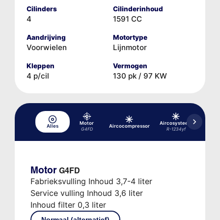
Cilinders
Cilinderinhoud
4
1591 CC
Aandrijving
Motortype
Voorwielen
Lijnmotor
Kleppen
Vermogen
4 p/cil
130 pk / 97 KW
Motor
Aircosysteem
Alles
Aircocompressor
rem-
G4FD
R-1234yf
Motor
G4FD
Fabrieksvulling Inhoud 3,7-4 liter
Service vulling Inhoud 3,6 liter
Inhoud filter 0,3 liter
Normaal (alternatief)