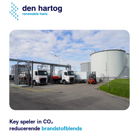
Key speler in CO₂
reducerende
brandstofblends