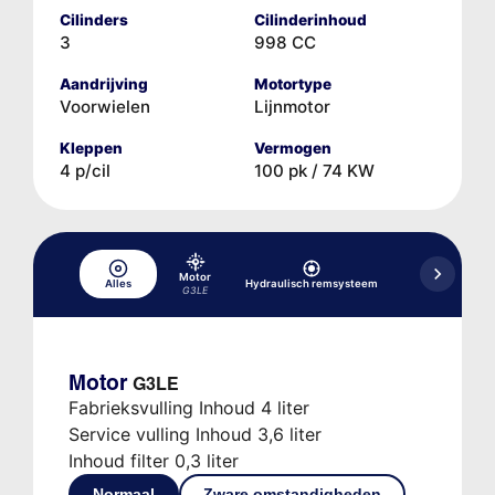
Cilinders
Cilinderinhoud
3
998 CC
Aandrijving
Motortype
Voorwielen
Lijnmotor
Kleppen
Vermogen
4 p/cil
100 pk / 74 KW
Motor
Hydraulisch 
Alles
Hydraulisch remsysteem
koppeli
G3LE
Motor
G3LE
Fabrieksvulling Inhoud 4 liter
Service vulling Inhoud 3,6 liter
Inhoud filter 0,3 liter
Normaal
Zware omstandigheden