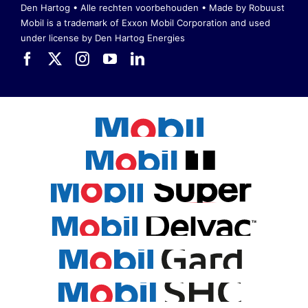
Den Hartog • Alle rechten voorbehouden •
Made by Robuust
Mobil is a trademark of Exxon Mobil Corporation
and used
under license by Den Hartog Energies