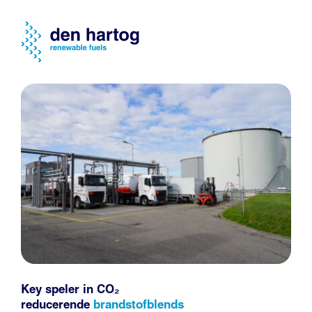
Key speler in CO₂
reducerende
brandstofblends