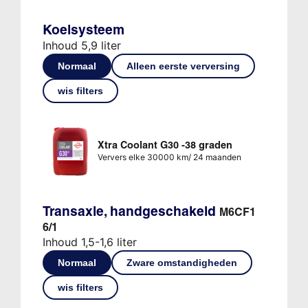
Koelsysteem
Inhoud 5,9 liter
Normaal
Alleen eerste verversing
wis filters
Xtra Coolant G30 -38 graden
Ververs elke 30000 km/ 24 maanden
Transaxle, handgeschakeld
M6CF1
6/1
Inhoud 1,5-1,6 liter
Normaal
Zware omstandigheden
wis filters