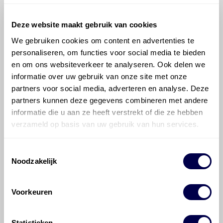
Deze website maakt gebruik van cookies
We gebruiken cookies om content en advertenties te
personaliseren, om functies voor social media te bieden
en om ons websiteverkeer te analyseren. Ook delen we
©
Olyslager
Alle rechten voorbehouden. Deze
informatie over uw gebruik van onze site met onze
informatie mag noch geheel noch gedeeltelijk worden
partners voor social media, adverteren en analyse. Deze
gereproduceerd, opgeslagen in een database of op
partners kunnen deze gegevens combineren met andere
andere manieren worden overgedragen zonder
informatie die u aan ze heeft verstrekt of die ze hebben
voorafgaande schriftelijke toestemming van Olyslager
Organisation B.V. Hoewel alles in het werk is gesteld
verzameld op basis van uw gebruik van hun services.
om ervoor te zorgen dat deze gegevens zo accuraat
en compleet mogelijk zijn, wordt geen
Toestemmingsselectie
aansprakelijkheid aanvaard, anders dan waartoe een
Noodzakelijk
wettelijke verplichting bestaat, voor schade of verlies
veroorzaakt door fouten of omissies in de verstrekte
informatie. Door deze olieaanbevelingsinformatie te
Voorkeuren
raadplegen en te gebruiken erkent de gebruiker dat
hij/zij de ervaring, de kennis en het vermogen heeft
om de vereiste onderhoudswerkzaamheden op een
Statistieken