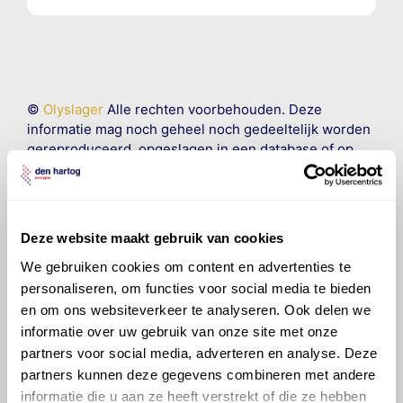
©
Olyslager
Alle rechten voorbehouden. Deze
informatie mag noch geheel noch gedeeltelijk worden
gereproduceerd, opgeslagen in een database of op
andere manieren worden overgedragen zonder
voorafgaande schriftelijke toestemming van Olyslager
Organisation B.V. Hoewel alles in het werk is gesteld
om ervoor te zorgen dat deze gegevens zo accuraat
Deze website maakt gebruik van cookies
en compleet mogelijk zijn, wordt geen
We gebruiken cookies om content en advertenties te
aansprakelijkheid aanvaard, anders dan waartoe een
wettelijke verplichting bestaat, voor schade of verlies
personaliseren, om functies voor social media te bieden
veroorzaakt door fouten of omissies in de verstrekte
en om ons websiteverkeer te analyseren. Ook delen we
informatie. Door deze olieaanbevelingsinformatie te
informatie over uw gebruik van onze site met onze
raadplegen en te gebruiken erkent de gebruiker dat
partners voor social media, adverteren en analyse. Deze
hij/zij de ervaring, de kennis en het vermogen heeft
partners kunnen deze gegevens combineren met andere
om de vereiste onderhoudswerkzaamheden op een
informatie die u aan ze heeft verstrekt of die ze hebben