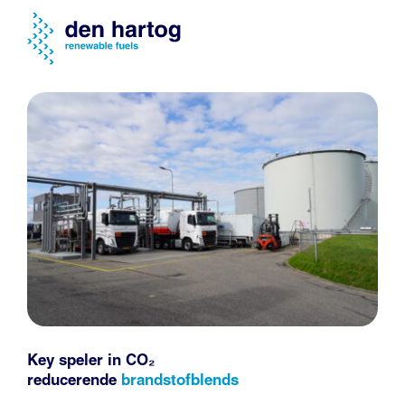
Key speler in CO₂
reducerende
brandstofblends