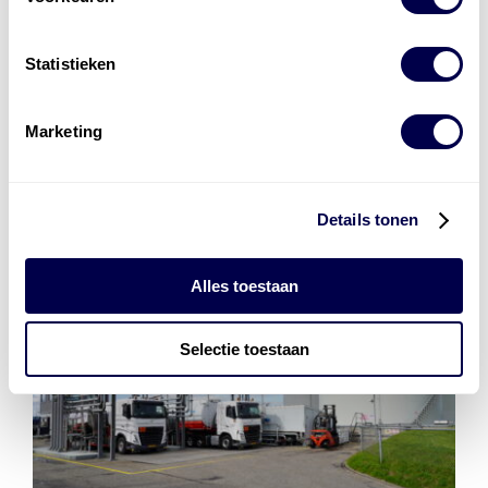
Installatie van laadinfra en accu’s
Energiebeheer
en
ERE’s
Statistieken
Laadnetwerk
en
Laadpassen
Marketing
Details tonen
Alles toestaan
Selectie toestaan