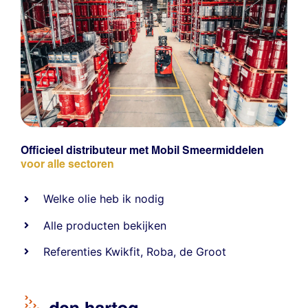
Officieel distributeur met Mobil Smeermiddelen
voor alle sectoren
Welke olie heb ik nodig
Alle producten bekijken
Referentie
s
Kwikfit
,
Roba
,
de Groot