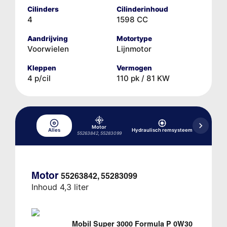
Cilinders
Cilinderinhoud
4
1598 CC
Aandrijving
Motortype
Voorwielen
Lijnmotor
Kleppen
Vermogen
4 p/cil
110 pk / 81 KW
Motor
Alles
Hydraulisch remsysteem
Koelsyst
55263842, 55283099
Motor
55263842, 55283099
Inhoud 4,3 liter
Mobil Super 3000 Formula P 0W30