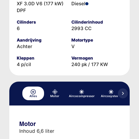
XF 3.0D V6 (177 kW)
Diesel
DPF
Cilinders
Cilinderinhoud
6
2993 CC
Aandrijving
Motortype
Achter
V
Kleppen
Vermogen
4 p/cil
240 pk / 177 KW
Alles
Motor
Aircocompressor
Aircosysteem
Differe
Motor
Inhoud 6,6 liter