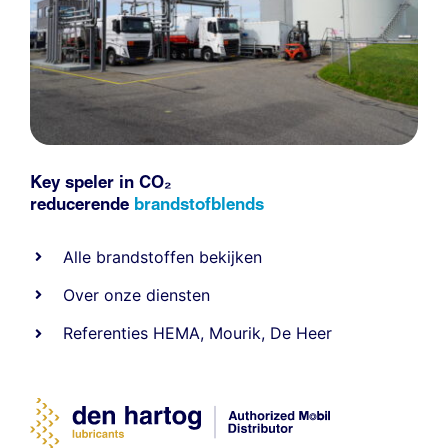
Key speler in CO₂
reducerende
brandstofblends
Alle
brandstoffen
bekijken
Over onze diensten
Referenties
HEMA
,
Mourik
,
De Heer