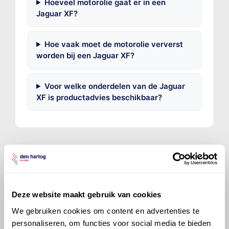
Hoeveel motorolie gaat er in een
Jaguar XF?
Hoe vaak moet de motorolie ververst
worden bij een Jaguar XF?
Voor welke onderdelen van de Jaguar
XF is productadvies beschikbaar?
©
Olyslager
Alle rechten voorbehouden. Deze
informatie mag noch geheel noch gedeeltelijk worden
Deze website maakt gebruik van cookies
gereproduceerd, opgeslagen in een database of op
We gebruiken cookies om content en advertenties te
andere manieren worden overgedragen zonder
personaliseren, om functies voor social media te bieden
voorafgaande schriftelijke toestemming van Olyslager