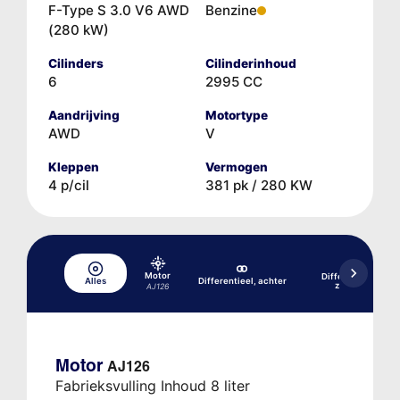
F-Type S 3.0 V6 AWD
Benzine
(280 kW)
Cilinders
Cilinderinhoud
6
2995 CC
Aandrijving
Motortype
AWD
V
Kleppen
Vermogen
4 p/cil
381 pk / 280 KW
Motor
Differentieel, acht
Alles
Differentieel, achter
zelfblokkerend
AJ126
Motor
AJ126
Fabrieksvulling Inhoud 8 liter