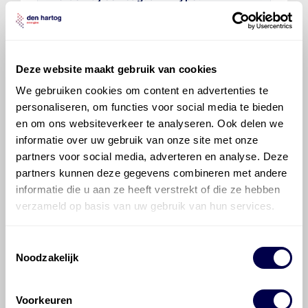
Voor welke onderdelen van de Jaguar
F-Type is productadvies beschikbaar?
Deze website maakt gebruik van cookies
We gebruiken cookies om content en advertenties te
personaliseren, om functies voor social media te bieden
en om ons websiteverkeer te analyseren. Ook delen we
informatie over uw gebruik van onze site met onze
partners voor social media, adverteren en analyse. Deze
©
Olyslager
Alle rechten voorbehouden. Deze
partners kunnen deze gegevens combineren met andere
informatie mag noch geheel noch gedeeltelijk worden
informatie die u aan ze heeft verstrekt of die ze hebben
gereproduceerd, opgeslagen in een database of op
verzameld op basis van uw gebruik van hun services.
andere manieren worden overgedragen zonder
voorafgaande schriftelijke toestemming van Olyslager
Organisation B.V. Hoewel alles in het werk is gesteld
Toestemmingsselectie
om ervoor te zorgen dat deze gegevens zo accuraat
Noodzakelijk
en compleet mogelijk zijn, wordt geen
aansprakelijkheid aanvaard, anders dan waartoe een
Voorkeuren
wettelijke verplichting bestaat, voor schade of verlies