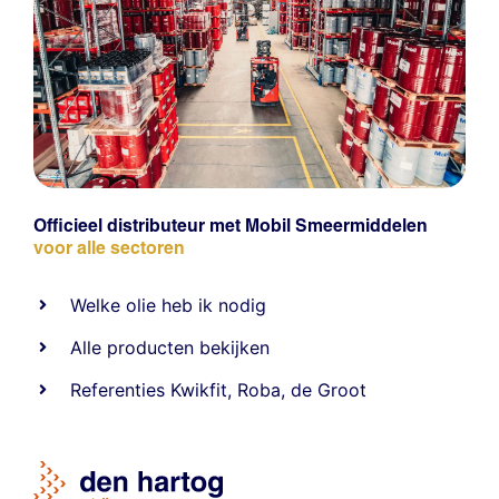
Officieel distributeur met Mobil Smeermiddelen
voor alle sectoren
Welke olie heb ik nodig
Alle producten bekijken
Referentie
s
Kwikfit
,
Roba
,
de Groot