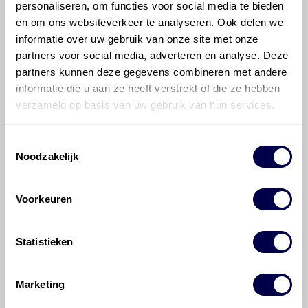
Transmissie, automatisch
ZF 8HP70L
personaliseren, om functies voor social media te bieden
8/1
en om ons websiteverkeer te analyseren. Ook delen we
Fabrieksvulling Inhoud 9,5 liter
informatie over uw gebruik van onze site met onze
Service vulling Inhoud 3,5-5 liter
partners voor social media, adverteren en analyse. Deze
partners kunnen deze gegevens combineren met andere
informatie die u aan ze heeft verstrekt of die ze hebben
700 ATF 6008
verzameld op basis van uw gebruik van hun services.
Ververs elke 200000 km
Toestemmingsselectie
Noodzakelijk
Voorkeuren
Veelgestelde vragen over
de Iveco Daily 65
Statistieken
Welke motorolie adviseert Den Hartog
Marketing
voor de Iveco Daily 65 Daily 65 C 15H?