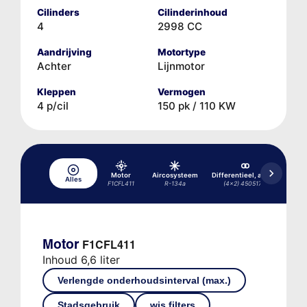
Cilinders
Cilinderinhoud
4
2998 CC
Aandrijving
Motortype
Achter
Lijnmotor
Kleppen
Vermogen
4 p/cil
150 pk / 110 KW
Motor
Aircosysteem
Differentieel, achter
Alles
F1CFL411
R-134a
(4x2) 450517/2
Motor
F1CFL411
Inhoud 6,6 liter
Verlengde onderhoudsinterval (max.)
Stadsgebruik
wis filters