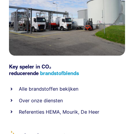
Key speler in CO₂
reducerende
brandstofblends
Alle
brandstoffen
bekijken
Over onze diensten
Referenties
HEMA
,
Mourik
,
De Heer