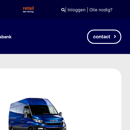
|
Inloggen
|
Olie nodig?
contact
sbank