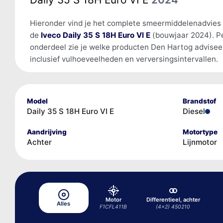
Hieronder vind je het complete smeermiddelenadvies
de
Iveco Daily 35 S 18H Euro VI E
(bouwjaar 2024). P
onderdeel zie je welke producten Den Hartog advisee
inclusief vulhoeveelheden en verversingsintervallen.
Model
Brandstof
Daily 35 S 18H Euro VI E
Diesel
Aandrijving
Motortype
Achter
Lijnmotor
Motor
Differentieel, achter
Alles
F1CFL411B
(4x2) 450210