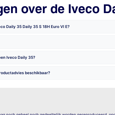
gen over de Iveco Da
co Daily 35 Daily 35 S 18H Euro VI E?
een Iveco Daily 35?
productadvies beschikbaar?
mag noch geheel noch gedeeltelijk worden gereproduceerd, op