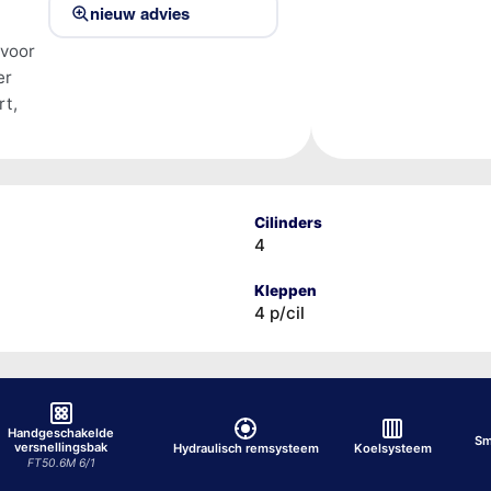
nieuw advies
 voor
er
rt,
Cilinders
4
Kleppen
4 p/cil
Handgeschakelde
Sm
versnellingsbak
Hydraulisch remsysteem
Koelsysteem
FT50.6M 6/1