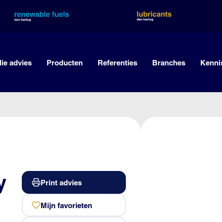
lie advies
Producten
Referenties
Branches
Kenni
y
Print advies
Mijn favorieten