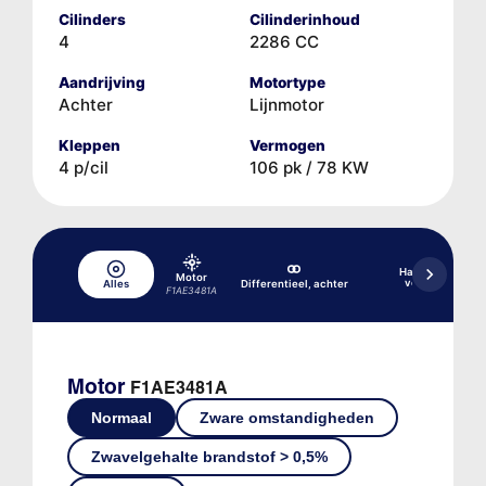
Cilinders
Cilinderinhoud
4
2286 CC
Aandrijving
Motortype
Achter
Lijnmotor
Kleppen
Vermogen
4 p/cil
106 pk / 78 KW
Handgeschakel
Motor
versnellingsba
Alles
Differentieel, achter
F1AE3481A
2830.5 5/1
Motor
F1AE3481A
Normaal
Zware omstandigheden
Zwavelgehalte brandstof > 0,5%