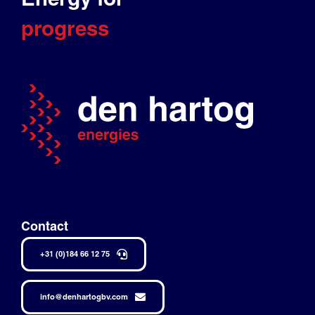
progress
Contact
+31 (0)184 66 12 75
info@denhartogbv.com