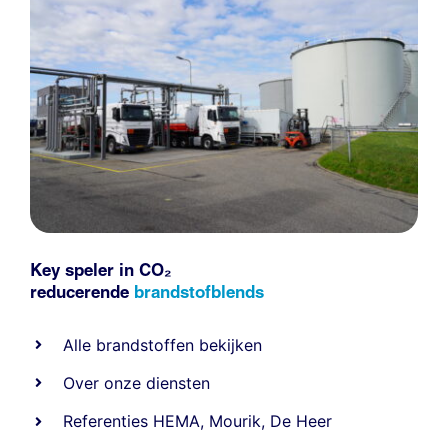
Key speler in CO₂
reducerende
brandstofblends
Alle
brandstoffen
bekijken
Over onze diensten
Referenties
HEMA
,
Mourik
,
De Heer