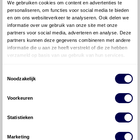
We gebruiken cookies om content en advertenties te
personaliseren, om functies voor social media te bieden
en om ons websiteverkeer te analyseren. Ook delen we
informatie over uw gebruik van onze site met onze
700 ATF 4000
partners voor social media, adverteren en analyse. Deze
partners kunnen deze gegevens combineren met andere
informatie die u aan ze heeft verstrekt of die ze hebben
Transmissie, geautomatiseerd
verzameld op basis van uw gebruik van hun services.
ZF
6AS-400 6/1
Toestemmingsselectie
Noodzakelijk
Mobil Delvac 1 Transmission Fluid
75W80
Ververs elke 120000 km/ 2400 uur/ 36
maanden
Voorkeuren
Statistieken
Marketing