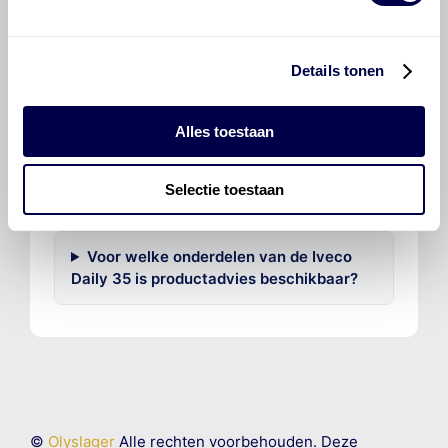
Veelgestelde vragen over
de Iveco Daily 35
Details tonen
Welke motorolie adviseert Den Hartog
voor de Iveco Daily 35 Daily 35 C 11?
Alles toestaan
Hoe vaak moet de motorolie ververst
Selectie toestaan
worden bij een Iveco Daily 35?
Voor welke onderdelen van de Iveco
Daily 35 is productadvies beschikbaar?
©
Olyslager
Alle rechten voorbehouden. Deze