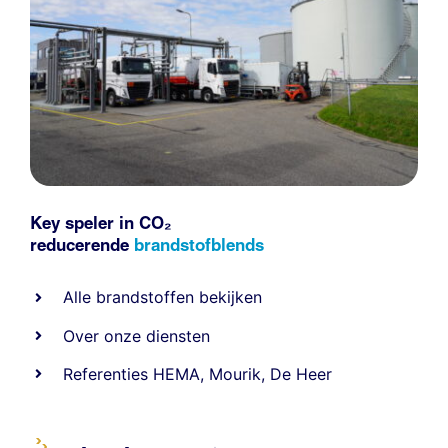
Key speler in CO₂
reducerende
brandstofblends
Alle
brandstoffen
bekijken
Over onze diensten
Referenties
HEMA
,
Mourik
,
De Heer