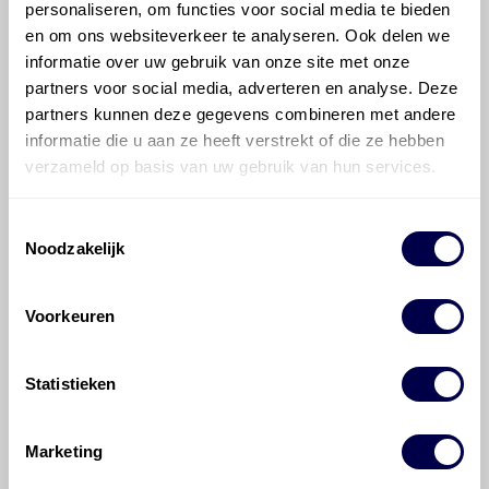
Transmissie, automatisch
ZF 8HP70L
personaliseren, om functies voor social media te bieden
8/1
en om ons websiteverkeer te analyseren. Ook delen we
Fabrieksvulling Inhoud 9,5 liter
informatie over uw gebruik van onze site met onze
Service vulling Inhoud 3,5-5 liter
partners voor social media, adverteren en analyse. Deze
partners kunnen deze gegevens combineren met andere
informatie die u aan ze heeft verstrekt of die ze hebben
700 ATF 6008
verzameld op basis van uw gebruik van hun services.
Ververs elke 200000 km
Toestemmingsselectie
Noodzakelijk
Voorkeuren
Veelgestelde vragen over
de Iveco Daily 33
Statistieken
Welke motorolie adviseert Den Hartog
Marketing
voor de Iveco Daily 33 Daily 33 S 16?