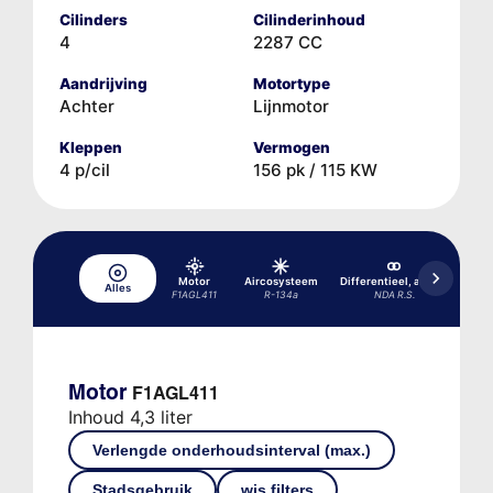
Cilinders
Cilinderinhoud
4
2287 CC
Aandrijving
Motortype
Achter
Lijnmotor
Kleppen
Vermogen
4 p/cil
156 pk / 115 KW
Motor
Aircosysteem
Differentieel, achter
Alles
F1AGL411
R-134a
NDA R.S.
Motor
F1AGL411
Inhoud 4,3 liter
Verlengde onderhoudsinterval (max.)
Stadsgebruik
wis filters