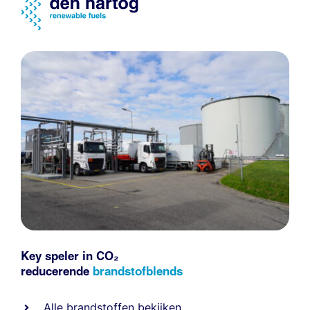
Key speler in CO₂
reducerende
brandstofblends
Alle
brandstoffen
bekijken