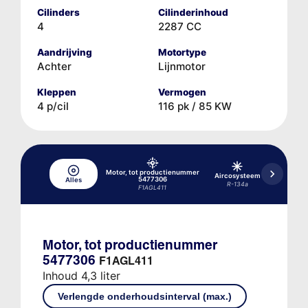
Cilinders
Cilinderinhoud
4
2287 CC
Aandrijving
Motortype
Achter
Lijnmotor
Kleppen
Vermogen
4 p/cil
116 pk / 85 KW
Motor, tot productienummer
Aircosysteem
Differenti
5477306
Alles
R-134a
NDA
F1AGL411
Motor, tot productienummer
5477306
F1AGL411
Inhoud 4,3 liter
Verlengde onderhoudsinterval (max.)