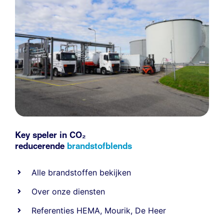
Key speler in CO₂
reducerende
brandstofblends
Alle
brandstoffen
bekijken
Over onze diensten
Referenties
HEMA
,
Mourik
,
De Heer