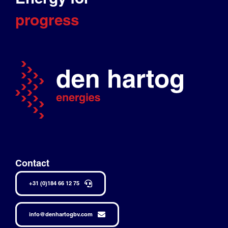
progress
Contact
+31 (0)184 66 12 75
info@denhartogbv.com