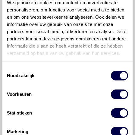
We gebruiken cookies om content en advertenties te
personaliseren, om functies voor social media te bieden
en om ons websiteverkeer te analyseren. Ook delen we
informatie over uw gebruik van onze site met onze
Mobil 75W90 Multi-Vehicle
partners voor social media, adverteren en analyse. Deze
Ververs elke 15000 km/ 12 maanden
partners kunnen deze gegevens combineren met andere
informatie die u aan ze heeft verstrekt of die ze hebben
verzameld op basis van uw gebruik van hun services.
Toestemmingsselectie
Noodzakelijk
700 Cytrac FE Synth 75W85
Ververs elke 15000 km/ 12 maanden
Voorkeuren
Verdeelbak
Inhoud 1,42 liter
Statistieken
Marketing