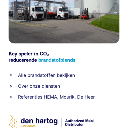
Key speler in CO₂
reducerende
brandstofblends
Alle
brandstoffen
bekijken
Over onze diensten
Referenties
HEMA
,
Mourik
,
De Heer