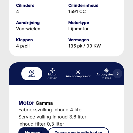
Cilinders
Cilinderinhoud
4
1591 CC
Aandrijving
Motortype
Voorwielen
Lijnmotor
Kleppen
Vermogen
4 p/cil
135 pk / 99 KW
Motor
Aircosysteem
Alles
Aircocompressor
rem-
Gamma
R-134a
Motor
Gamma
Fabrieksvulling Inhoud 4 liter
Service vulling Inhoud 3,6 liter
Inhoud filter 0,3 liter
Normaal
Zware omstandigheden