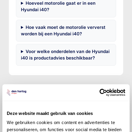
Hoeveel motorolie gaat er in een
Hyundai i40?
Hoe vaak moet de motorolie ververst
worden bij een Hyundai i40?
Voor welke onderdelen van de Hyundai
i40 is productadvies beschikbaar?
©
Olyslager
Alle rechten voorbehouden. Deze
informatie mag noch geheel noch gedeeltelijk worden
Deze website maakt gebruik van cookies
gereproduceerd, opgeslagen in een database of op
We gebruiken cookies om content en advertenties te
andere manieren worden overgedragen zonder
personaliseren, om functies voor social media te bieden
voorafgaande schriftelijke toestemming van Olyslager