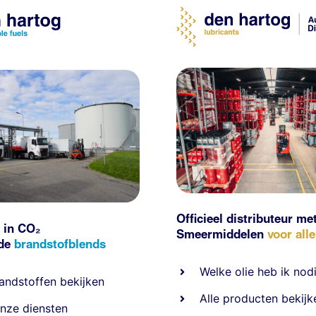
Officieel distributeur me
 in CO₂
Smeermiddelen
voor all
nde
brandstofblends
Welke olie heb ik nod
andstoffen
bekijken
Alle producten bekijk
nze diensten