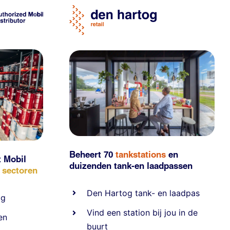
Beheert 70
tankstations
en
t Mobil
duizenden
tank-en laadpassen
e sectoren
Den Hartog tank- en laadpas
ig
Vind een station bij jou in de
en
buurt