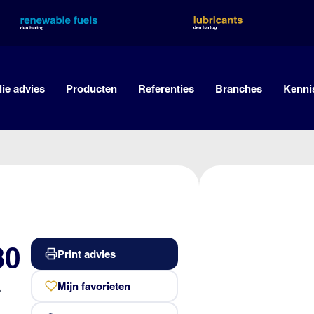
lie advies
Producten
Referenties
Branches
Kenni
30
Print advies
4
Mijn favorieten