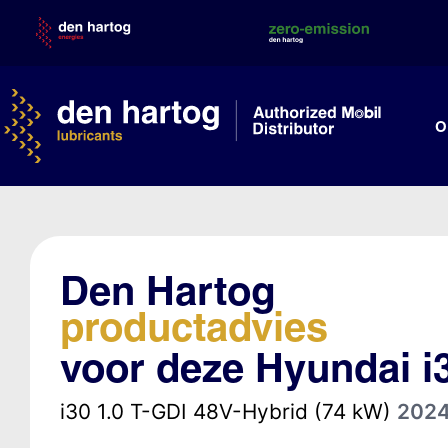
Skip
to
content
O
Den Hartog
productadvies
voor deze Hyundai i
i30 1.0 T-GDI 48V-Hybrid (74 kW)
202