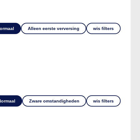
ormaal
Alleen eerste verversing
wis filters
Normaal
Zware omstandigheden
wis filters