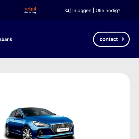
|
Inloggen
|
Olie nodig?
contact
sbank