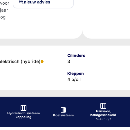
nieuw advies
 voor
jaar
tog
Cilinders
elektrisch (hybride)
3
Kleppen
4 p/cil
Transaxle,
Hydraulisch systeem
handgeschakeld
Koelsysteem
koppeling
M6CF1 6/1