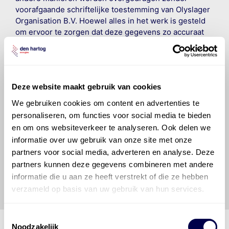
voorafgaande schriftelijke toestemming van Olyslager
Organisation B.V. Hoewel alles in het werk is gesteld
om ervoor te zorgen dat deze gegevens zo accuraat
en compleet mogelijk zijn, wordt geen
aansprakelijkheid aanvaard, anders dan waartoe een
wettelijke verplichting bestaat, voor schade of verlies
veroorzaakt door fouten of omissies in de verstrekte
Deze website maakt gebruik van cookies
informatie. Door deze olieaanbevelingsinformatie te
raadplegen en te gebruiken erkent de gebruiker dat
We gebruiken cookies om content en advertenties te
hij/zij de ervaring, de kennis en het vermogen heeft
personaliseren, om functies voor social media te bieden
om de vereiste onderhoudswerkzaamheden op een
en om ons websiteverkeer te analyseren. Ook delen we
veilige en verantwoorde manier uit te voeren. Hij/zij
informatie over uw gebruik van onze site met onze
vrijwaart en indemniseert de uitgever en
Den Hartog
partners voor social media, adverteren en analyse. Deze
Energies
voor enig verlies, letsel, claim en schade
partners kunnen deze gegevens combineren met andere
veroorzaakt door een onjuiste interpretatie of een
informatie die u aan ze heeft verstrekt of die ze hebben
onjuist gebruik van de gepubliceerde gegevens.
verzameld op basis van uw gebruik van hun services.
Toestemmingsselectie
Noodzakelijk