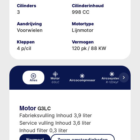
Cilinders
Cilinderinhoud
3
998 CC
Aandrijving
Motortype
Voorwielen
Lijnmotor
Kleppen
Vermogen
4 p/cil
120 pk / 88 KW
Motor
Aircosysteem
Aircos
Alles
Aircocompressor
G3LC
R-1234yf
R-1
Motor
G3LC
Fabrieksvulling Inhoud 3,9 liter
Service vulling Inhoud 3,6 liter
Inhoud filter 0,3 liter
Normaal
Zware omstandigheden