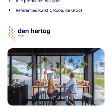
Alle producten bekijken
Referentie
s
Kwikfit
,
Roba
,
de Groot