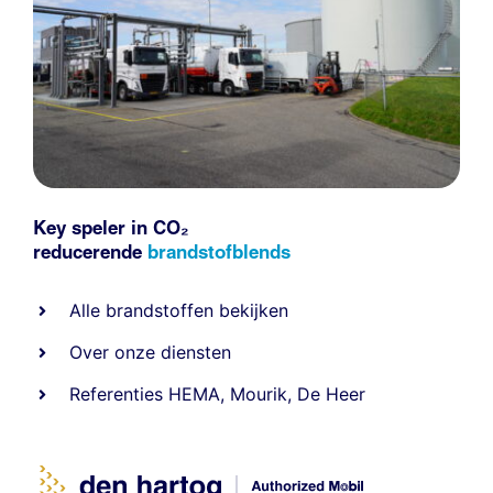
Key speler in CO₂
reducerende
brandstofblends
Alle
brandstoffen
bekijken
Over onze diensten
Referenties
HEMA
,
Mourik
,
De Heer