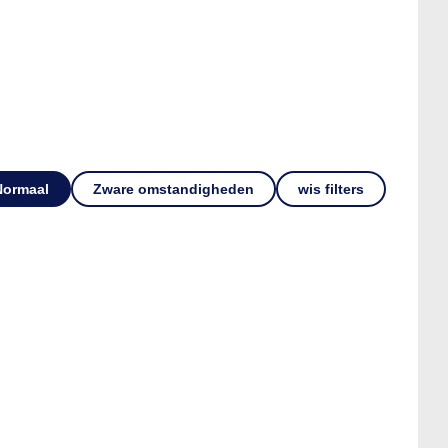
Normaal
Zware omstandigheden
wis filters