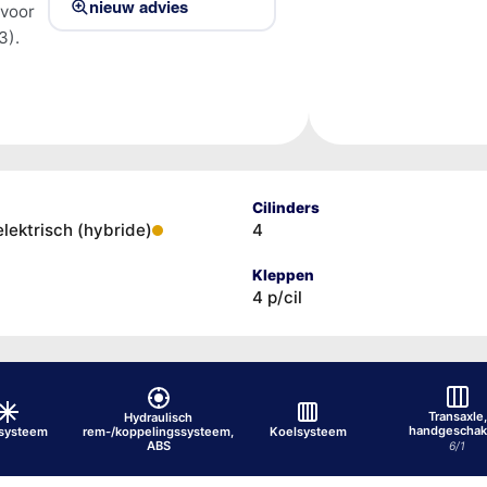
nieuw advies
 voor
3).
Cilinders
elektrisch (hybride)
4
Kleppen
4 p/cil
Transaxle,
Hydraulisch
handgeschak
osysteem
rem-/koppelingssysteem,
Koelsysteem
ABS
6/1