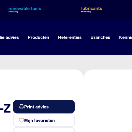
lie advies
Producten
Referenties
Branches
Kenni
-Z
Print advies
Mijn favorieten