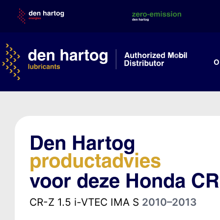
Skip
to
content
O
Den Hartog
productadvies
voor deze Honda CR
CR-Z 1.5 i-VTEC IMA S
2010–2013