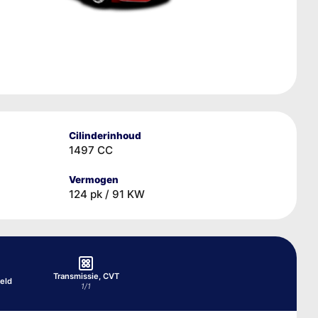
Cilinderinhoud
1497 CC
Vermogen
124 pk / 91 KW
Transmissie, CVT
eld
1/1