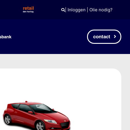
|
Inloggen
|
Olie nodig?
contact
sbank