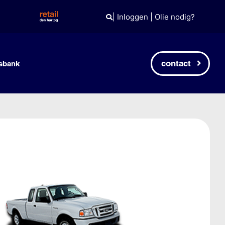
|
Inloggen
|
Olie nodig?
contact
sbank