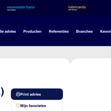
lie advies
Producten
Referenties
Branches
Kenni
)
Print advies
Mijn favorieten