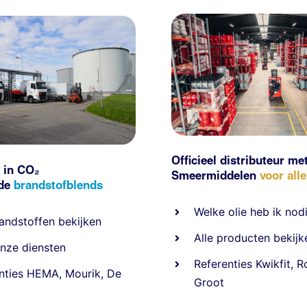
Officieel distributeur me
 in CO₂
Smeermiddelen
voor all
nde
brandstofblends
Welke olie heb ik nod
andstoffen
bekijken
Alle producten bekijk
nze diensten
Referentie
s
Kwikfit
,
R
nties
HEMA
,
Mourik
,
De
Groot