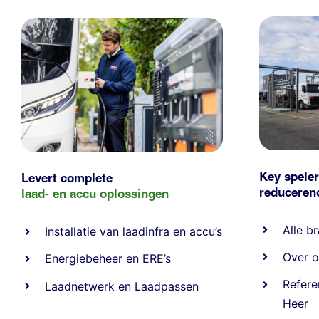
Key speler
Levert complete
reducere
laad- en
accu oplossingen
Alle
br
Installatie van laadinfra en accu’s
Over o
Energiebeheer
en
ERE’s
Refere
Laadnetwerk
en
Laadpassen
Heer