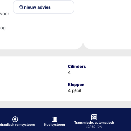
nieuw advies
 voor
tog
Cilinders
4
Kleppen
4 p/cil
Transmissie, automatisch
draulisch remsysteem
Koelsysteem
10R60 10/1