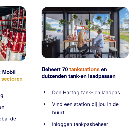
Beheert 70
tankstations
en
t Mobil
duizenden
tank-en laadpassen
e sectoren
Den Hartog tank- en laadpas
ig
Vind een station bij jou in de
en
buurt
oba
,
de
Inloggen tankpasbeheer