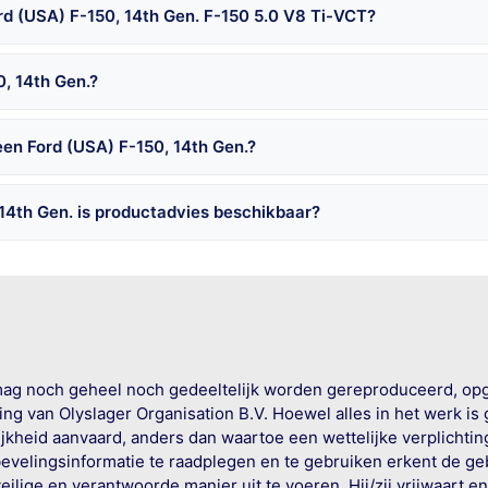
rd (USA) F-150, 14th Gen. F-150 5.0 V8 Ti-VCT?
0, 14th Gen.?
een Ford (USA) F-150, 14th Gen.?
14th Gen. is productadvies beschikbaar?
mag noch geheel noch gedeeltelijk worden gereproduceerd, op
g van Olyslager Organisation B.V. Hoewel alles in het werk is
jkheid aanvaard, anders dan waartoe een wettelijke verplichtin
bevelingsinformatie te raadplegen en te gebruiken erkent de geb
ige en verantwoorde manier uit te voeren. Hij/zij vrijwaart e