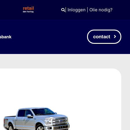
|
Inloggen
|
Olie nodig?
contact
sbank