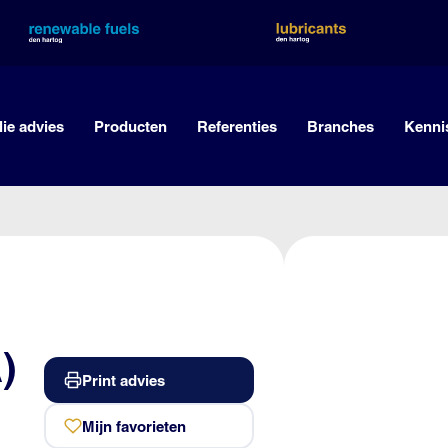
lie advies
Producten
Referenties
Branches
Kenni
)
Print advies
Mijn favorieten