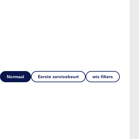
Normaal
Eerste servicebeurt
wis filters