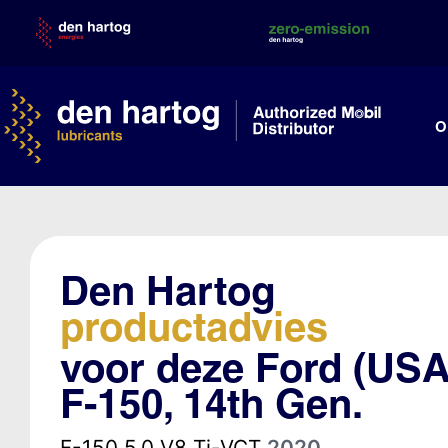
Skip
to
content
O
Den Hartog
productadvies
voor deze Ford (USA
F-150, 14th Gen.
F-150 5.0 V8 Ti-VCT
2020