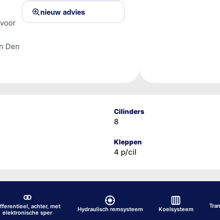
nieuw advies
 voor
en Den
Cilinders
8
Kleppen
4 p/cil
Tra
fferentieel, achter, met
Hydraulisch remsysteem
Koelsysteem
elektronische sper