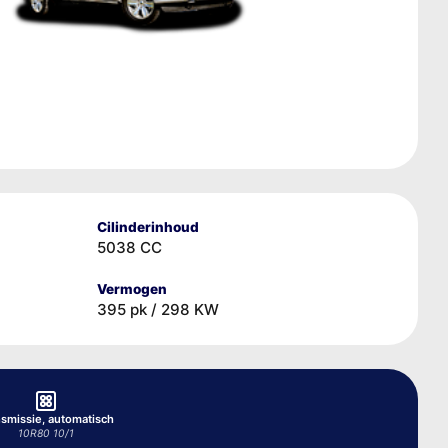
Cilinderinhoud
5038 CC
Vermogen
395 pk / 298 KW
nsmissie, automatisch
10R80 10/1