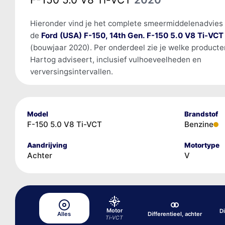
Hieronder vind je het complete smeermiddelenadvies
de
Ford (USA) F-150, 14th Gen. F-150 5.0 V8 Ti-VCT
(bouwjaar 2020). Per onderdeel zie je welke product
Hartog adviseert, inclusief vulhoeveelheden en
verversingsintervallen.
Model
Brandstof
F-150 5.0 V8 Ti-VCT
Benzine
Aandrijving
Motortype
Achter
V
Motor
Di
Alles
Differentieel, achter
Ti-VCT