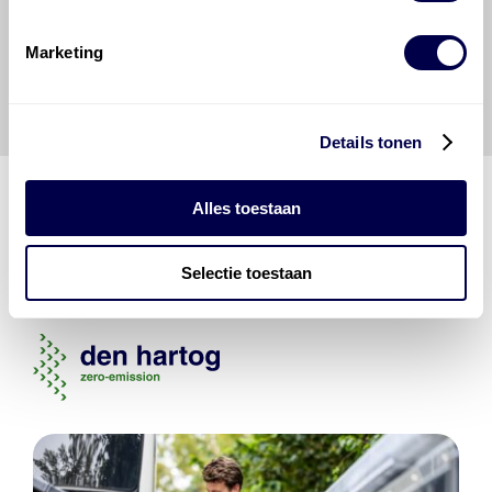
vrijwaart en indemniseert de uitgever en
Den Hartog
Energies
voor enig verlies, letsel, claim en schade
Marketing
veroorzaakt door een onjuiste interpretatie of een
onjuist gebruik van de gepubliceerde gegevens.
Details tonen
Alles toestaan
Den Hartog Energies
Selectie toestaan
bestaat uit
vier divisies