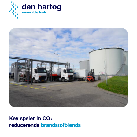
Key speler in CO₂
reducerende
brandstofblends