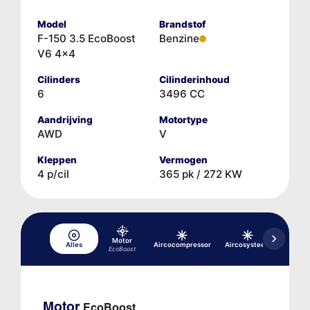
Model
Brandstof
F-150 3.5 EcoBoost
Benzine
V6 4x4
Cilinders
Cilinderinhoud
6
3496 CC
Aandrijving
Motortype
AWD
V
Kleppen
Vermogen
4 p/cil
365 pk / 272 KW
Motor
Alles
Aircocompressor
Aircosysteem
Differe
EcoBoost
Motor
EcoBoost