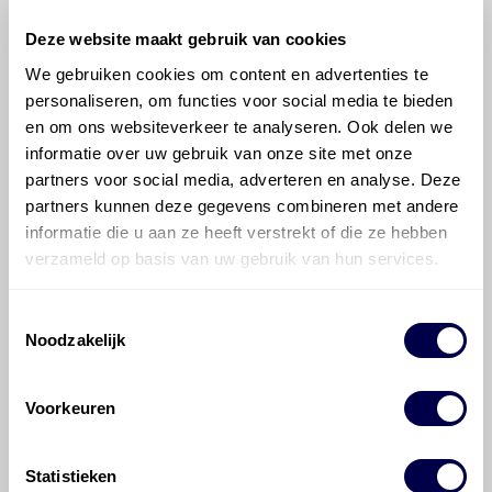
Deze website maakt gebruik van cookies
We gebruiken cookies om content en advertenties te
personaliseren, om functies voor social media te bieden
©
Olyslager
Alle rechten voorbehouden. Deze
en om ons websiteverkeer te analyseren. Ook delen we
informatie mag noch geheel noch gedeeltelijk worden
informatie over uw gebruik van onze site met onze
gereproduceerd, opgeslagen in een database of op
partners voor social media, adverteren en analyse. Deze
andere manieren worden overgedragen zonder
partners kunnen deze gegevens combineren met andere
voorafgaande schriftelijke toestemming van Olyslager
informatie die u aan ze heeft verstrekt of die ze hebben
Organisation B.V. Hoewel alles in het werk is gesteld
verzameld op basis van uw gebruik van hun services.
om ervoor te zorgen dat deze gegevens zo accuraat
en compleet mogelijk zijn, wordt geen
aansprakelijkheid aanvaard, anders dan waartoe een
Toestemmingsselectie
wettelijke verplichting bestaat, voor schade of verlies
Noodzakelijk
veroorzaakt door fouten of omissies in de verstrekte
informatie. Door deze olieaanbevelingsinformatie te
Voorkeuren
raadplegen en te gebruiken erkent de gebruiker dat
hij/zij de ervaring, de kennis en het vermogen heeft
om de vereiste onderhoudswerkzaamheden op een
Statistieken
veilige en verantwoorde manier uit te voeren. Hij/zij